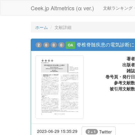
Ceek.jp Altmetrics (α ver.)
文献ランキング
ホーム
文献詳細
脊椎脊髄疾患の電気診断に
2
0
0
0
OA
著者
出版者
雑誌
巻号頁・発行日
参考文献数
被引用文献数
2023-06-29 15:35:29
Twitter
2 + 1