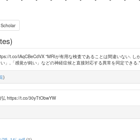
 Scholar
tes)
tps://t.co/IAqCBeCdVX "MRIが有用な検査であることは間違
入らない」,「感覚が鈍い」などの神経症候と直接対応する異常を同定できる.
覧
)
://t.co/30yTtObwYW
5/1/25_14/_pdf
(1)