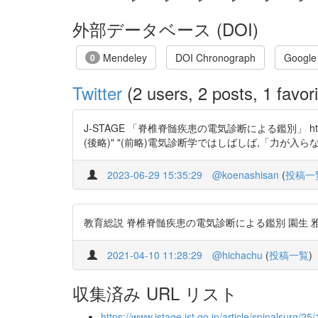
外部データベース (DOI)
Mendeley
DOI Chronograph
Google
0
Twitter
(2 users, 2 posts, 1 favori
J-STAGE 「脊椎脊髄疾患の電気診断による鑑別」 ht
(後略)" "(前略)電気診断学ではしばしば,「力が
2023-06-29 15:35:29
@koenashisan
(
投稿一
教育総説 脊椎脊髄疾患の電気診断による鑑別 園生 雅弘 https
2021-04-10 11:28:29
@hichachu
(
投稿一覧
)
収集済み URL リスト
https://www.jstage.jst.go.jp/article/spinalsurg/2