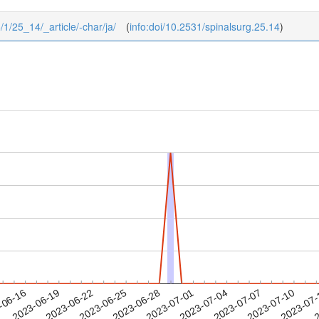
5/1/25_14/_article/-char/ja/
(
info:doi/10.2531/spinalsurg.25.14
)
2023-07-07
2023-07-10
2023-07
-06-16
2
2023-06-19
2023-06-22
2023-06-25
2023-06-28
2023-07-01
2023-07-04