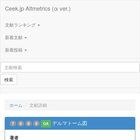
Ceek.jp Altmetrics (α ver.)
文献ランキング
新着文献
新着投稿
検索
ホーム
文献詳細
デルマトーム図
7
0
0
0
OA
著者