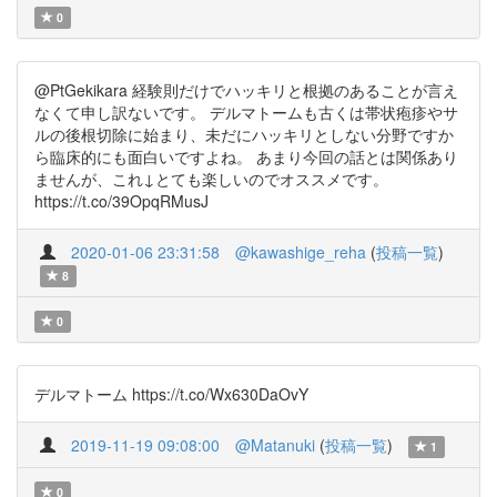
0
@PtGekikara 経験則だけでハッキリと根拠のあることが言え
なくて申し訳ないです。 デルマトームも古くは帯状疱疹やサ
ルの後根切除に始まり、未だにハッキリとしない分野ですか
ら臨床的にも面白いですよね。 あまり今回の話とは関係あり
ませんが、これ↓とても楽しいのでオススメです。
https://t.co/39OpqRMusJ
2020-01-06 23:31:58
@kawashige_reha
(
投稿一覧
)
8
0
デルマトーム https://t.co/Wx630DaOvY
2019-11-19 09:08:00
@Matanuki
(
投稿一覧
)
1
0