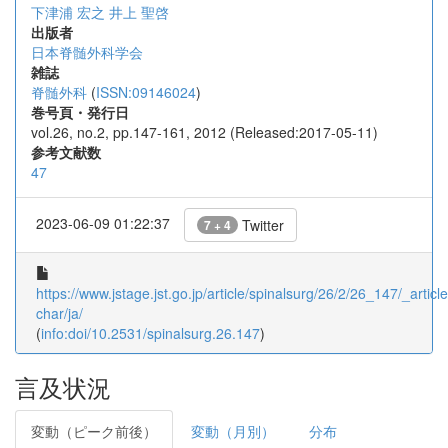
下津浦 宏之
井上 聖啓
出版者
日本脊髄外科学会
雑誌
脊髄外科
(
ISSN:09146024
)
巻号頁・発行日
vol.26, no.2, pp.147-161, 2012 (Released:2017-05-11)
参考文献数
47
2023-06-09 01:22:37
Twitter
7 + 4
https://www.jstage.jst.go.jp/article/spinalsurg/26/2/26_147/_article
char/ja/
(
info:doi/10.2531/spinalsurg.26.147
)
言及状況
変動（ピーク前後）
変動（月別）
分布