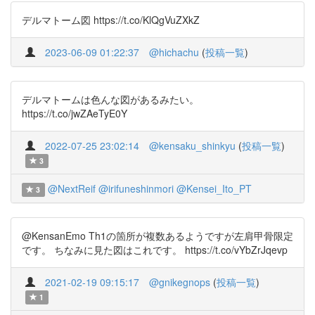
デルマトーム図 https://t.co/KlQgVuZXkZ
2023-06-09 01:22:37
@hichachu
(
投稿一覧
)
デルマトームは色んな図があるみたい。
https://t.co/jwZAeTyE0Y
2022-07-25 23:02:14
@kensaku_shinkyu
(
投稿一覧
)
3
@NextReif
@irifuneshinmori
@Kensei_Ito_PT
3
@KensanEmo Th1の箇所が複数あるようですが左肩甲骨限定
です。 ちなみに見た図はこれです。 https://t.co/vYbZrJqevp
2021-02-19 09:15:17
@gnikegnops
(
投稿一覧
)
1