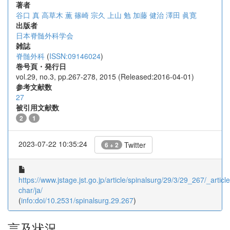
著者
谷口 真
高草木 薫
篠崎 宗久
上山 勉
加藤 健治
澤田 眞寛
出版者
日本脊髄外科学会
雑誌
脊髄外科
(
ISSN:09146024
)
巻号頁・発行日
vol.29, no.3, pp.267-278, 2015 (Released:2016-04-01)
参考文献数
27
被引用文献数
2
1
2023-07-22 10:35:24
Twitter
6 + 2
https://www.jstage.jst.go.jp/article/spinalsurg/29/3/29_267/_article
char/ja/
(
info:doi/10.2531/spinalsurg.29.267
)
言及状況