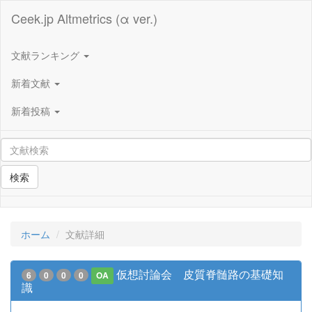
Ceek.jp Altmetrics (α ver.)
文献ランキング
新着文献
新着投稿
検索
ホーム
文献詳細
仮想討論会 皮質脊髄路の基礎知
6
0
0
0
OA
識