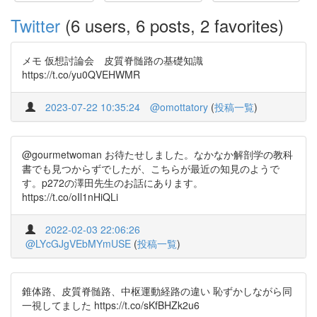
Twitter
(6 users, 6 posts, 2 favorites)
メモ 仮想討論会 皮質脊髄路の基礎知識
https://t.co/yu0QVEHWMR
2023-07-22 10:35:24
@omottatory
(
投稿一覧
)
@gourmetwoman お待たせしました。なかなか解剖学の教科
書でも見つからずでしたが、こちらが最近の知見のようで
す。p272の澤田先生のお話にあります。
https://t.co/oIl1nHiQLi
2022-02-03 22:06:26
@LYcGJgVEbMYmUSE
(
投稿一覧
)
錐体路、皮質脊髄路、中枢運動経路の違い 恥ずかしながら同
一視してました https://t.co/sKfBHZk2u6