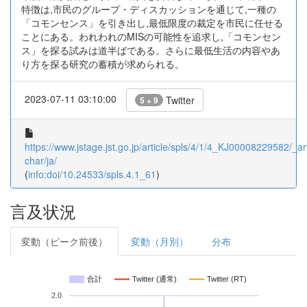
特徴は,市民のグループ・ディスカッションを通じて,一種の
「コモンセンス」を引き出し,最低限度の裁定を市民に任せる
ことにある。われわれのMISの可能性を追求し,「コモンセン
ス」を探る試みは道半ばである。さらに最低生活の内容やあ
り方を探る研究の蓄積が求められる。
2023-07-11 03:10:00
Twitter
5 + 9
https://www.jstage.jst.go.jp/article/spls/4/1/4_KJ00008229582/_art
char/ja/
(
info:doi/10.24533/spls.4.1_61
)
言及状況
変動（ピーク前後）
変動（月別）
分布
合計
Twitter (通常)
Twitter (RT)
2.0