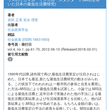
いた日本の最低生活費研究)
著者
岩田 正美
岩永 理恵
出版者
社会政策学会
雑誌
社会政策
(
ISSN:18831850
)
巻号頁・発行日
vol.4, no.1, pp.61-70, 2012-06-10 (Released:2018-02-01)
被引用文献数
1
1990年代以降,諸外国で再び,最低生活費算定が注目されはじ
めた。日本でも最近,新たな最低生活費研究の動きがみられ
る。この状況下でわれわれは,一般市民の参加と合意を重視し
た方法=MIS法により最低生活費を試算した。小論では,MIS法
による最低生活費と,近年日本で実施された他の手法による最
低生活費試算結果,および生活保護基準とを比較した。他の試
算結果より,MISは,やや高めである。もちろん金額の違いは,
最低生活費算定の手法の差異を反映している。MIS法最大の