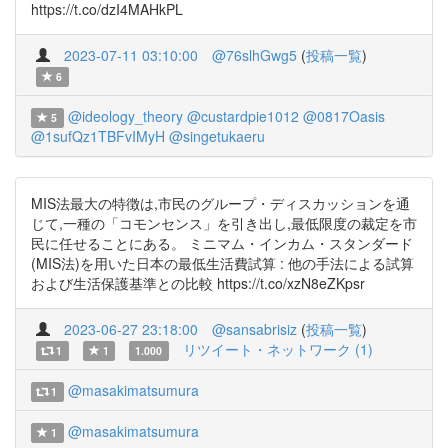
https://t.co/dzI4MAHkPL
2023-07-11 03:10:00
@76slhGwg5
(
投稿一覧
)
6
@ideology_theory
@custardpie1012
@0817Oasis
5
@1sufQz1TBFvIMyH
@singetukaeru
MIS法最大の特徴は,市民のグループ・ディスカッションを通
じて,一種の「コモンセンス」を引き出し,最低限度の裁定を市
民に任せることにある。 ミニマム・インカム・スタンダード
(MIS法)を用いた日本の最低生活費試算 : 他の手法による試算
および生活保護基準との比較 https://t.co/xzN8eZKpsr
2023-06-27 23:18:00
@sansabrisiz
(
投稿一覧
)
リツイート・ネットワーク (1)
1
1
1.000
@masakimatsumura
1
@masakimatsumura
1