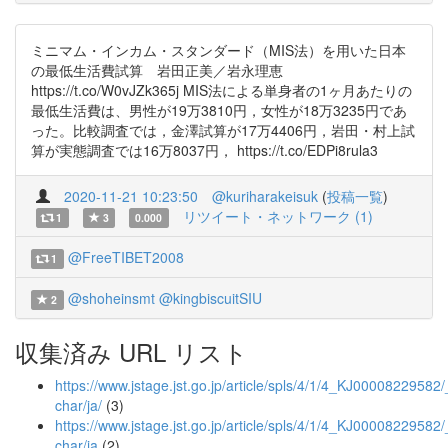
ミニマム・インカム・スタンダード（MIS法）を用いた日本
の最低生活費試算 岩田正美／岩永理恵
https://t.co/W0vJZk365j MIS法による単身者の1ヶ月あたりの
最低生活費は、男性が19万3810円，女性が18万3235円であ
った。比較調査では，金澤試算が17万4406円，岩田・村上試
算が実態調査では16万8037円， https://t.co/EDPi8rula3
2020-11-21 10:23:50
@kuriharakeisuk
(
投稿一覧
)
リツイート・ネットワーク (1)
1
3
0.000
@FreeTIBET2008
1
@shoheinsmt
@kingbiscuitSIU
2
収集済み URL リスト
https://www.jstage.jst.go.jp/article/spls/4/1/4_KJ00008229582/_
char/ja/
(3)
https://www.jstage.jst.go.jp/article/spls/4/1/4_KJ00008229582/
char/ja
(2)