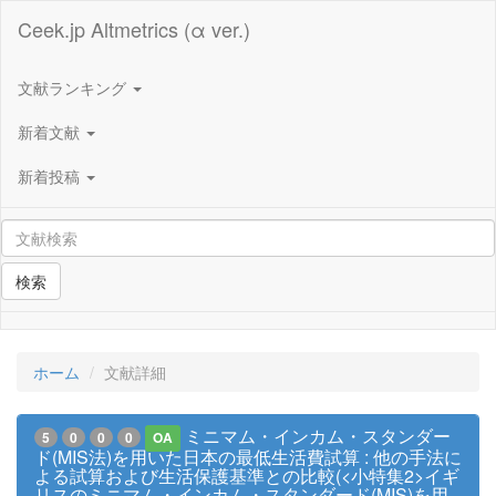
Ceek.jp Altmetrics (α ver.)
文献ランキング
新着文献
新着投稿
検索
ホーム
文献詳細
ミニマム・インカム・スタンダー
5
0
0
0
OA
ド(MIS法)を用いた日本の最低生活費試算 : 他の手法に
よる試算および生活保護基準との比較(<小特集2>イギ
リスのミニマム・インカム・スタンダード(MIS)を用