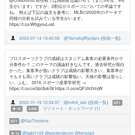
@Cristoforou 前任校では国際経営論のゼミ（まだ3年生、4年
生がいます）ですが、2割位がスポーツについての卒論です
ね。 例えば下記の論文を参考に、MLBの2022年のデータで
同様の分析を試みている学生がいます。
https://t.co/W0gyouLoid
2023-07-14 19:40:58
@YamafujiRyutaro
(
投稿一覧
)
プロスポーツクラブの成績はスタジアム集客の必要条件か十
分条件か？ このテーマの議論好きなんです。過去研究が面白
かった。集客率が低いクラブは成績の影響大きい。集客率が
そもそも高いクラブは成績の影響低い。天候の影響は逆らし
い。ふむ。 2016 スポーツ産業学研究 →
https://t.co/uvGbUb4rSt https://t.co/eQFUh3VnjW
2022-01-19 12:34:57
@milnii_san
(
投稿一覧
)
1
リツイート・ネットワーク (1)
16
0.000
@KazTricolore
1
@taiki1105
@septendecim
@hiropia3
13