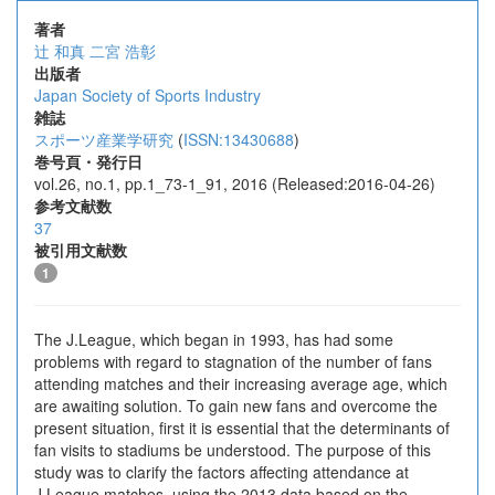
著者
辻 和真
二宮 浩彰
出版者
Japan Society of Sports Industry
雑誌
スポーツ産業学研究
(
ISSN:13430688
)
巻号頁・発行日
vol.26, no.1, pp.1_73-1_91, 2016 (Released:2016-04-26)
参考文献数
37
被引用文献数
1
The J.League, which began in 1993, has had some
problems with regard to stagnation of the number of fans
attending matches and their increasing average age, which
are awaiting solution. To gain new fans and overcome the
present situation, first it is essential that the determinants of
fan visits to stadiums be understood. The purpose of this
study was to clarify the factors affecting attendance at
J.League matches, using the 2013 data based on the