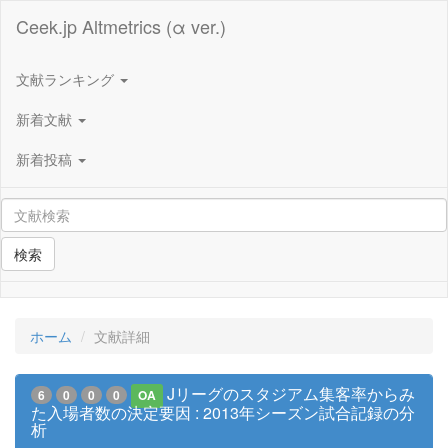
Ceek.jp Altmetrics (α ver.)
文献ランキング
新着文献
新着投稿
検索
ホーム
文献詳細
Jリーグのスタジアム集客率からみ
6
0
0
0
OA
た入場者数の決定要因 : 2013年シーズン試合記録の分
析