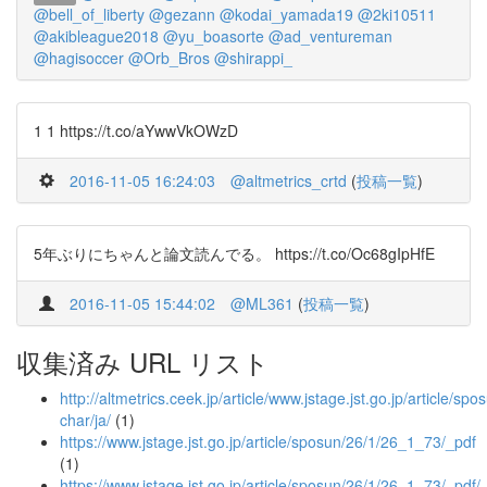
@bell_of_liberty
@gezann
@kodai_yamada19
@2ki10511
@akibleague2018
@yu_boasorte
@ad_ventureman
@hagisoccer
@Orb_Bros
@shirappi_
1 1 https://t.co/aYwwVkOWzD
2016-11-05 16:24:03
@altmetrics_crtd
(
投稿一覧
)
5年ぶりにちゃんと論文読んでる。 https://t.co/Oc68gIpHfE
2016-11-05 15:44:02
@ML361
(
投稿一覧
)
収集済み URL リスト
http://altmetrics.ceek.jp/article/www.jstage.jst.go.jp/article/sp
char/ja/
(1)
https://www.jstage.jst.go.jp/article/sposun/26/1/26_1_73/_pdf
(1)
https://www.jstage.jst.go.jp/article/sposun/26/1/26_1_73/_pdf/-