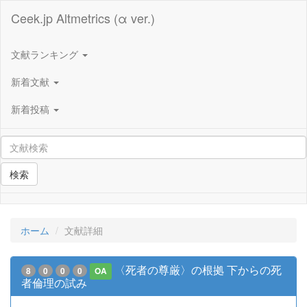
Ceek.jp Altmetrics (α ver.)
文献ランキング
新着文献
新着投稿
検索
ホーム
文献詳細
〈死者の尊厳〉の根拠 下からの死
8
0
0
0
OA
者倫理の試み