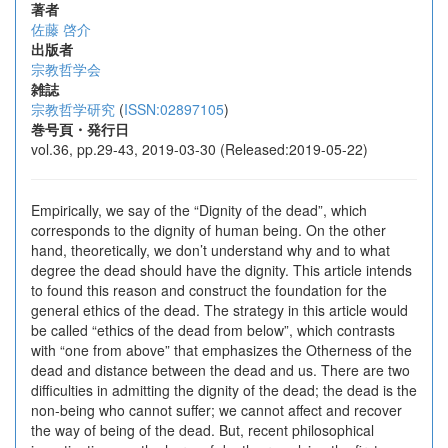
著者
佐藤 啓介
出版者
宗教哲学会
雑誌
宗教哲学研究
(
ISSN:02897105
)
巻号頁・発行日
vol.36, pp.29-43, 2019-03-30 (Released:2019-05-22)
Empirically, we say of the “Dignity of the dead”, which
corresponds to the dignity of human being. On the other
hand, theoretically, we don’t understand why and to what
degree the dead should have the dignity. This article intends
to found this reason and construct the foundation for the
general ethics of the dead. The strategy in this article would
be called “ethics of the dead from below”, which contrasts
with “one from above” that emphasizes the Otherness of the
dead and distance between the dead and us. There are two
difficulties in admitting the dignity of the dead; the dead is the
non-being who cannot suffer; we cannot affect and recover
the way of being of the dead. But, recent philosophical