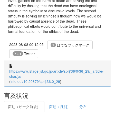
investigations on the harm of death are solving the first
difficulty by thinking that the dead can have ontological
status in the symbolic or discursive levels. The second
difficulty is solving by Ichinose’s thought how we would be
harrowed by causal absence of the dead. These
philosophical efforts would contribute to the universal and
formal foundation for the ethics of the dead.
2023-08-08 00:12:05
はてなブックマーク
1
Twitter
7 + 1
https://www.jstage.jst.go.jp/article/sprj/36/0/36_29/_article/-
char/ja/
(
info:doi/10.20679/sprj.36.0_29
)
言及状況
変動（ピーク前後）
変動（月別）
分布