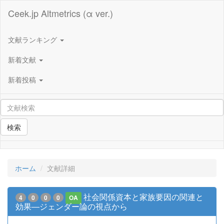
Ceek.jp Altmetrics (α ver.)
文献ランキング
新着文献
新着投稿
検索
ホーム
文献詳細
社会関係資本と家族要因の関連と
4
0
0
0
OA
効果―ジェンダー論の視点から