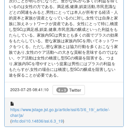
次のことが明らかになった。豊かなSCから多くの利益を得て
いるのは女性の方である。満足感,健康,娯楽活動,市民意識な
どとの関連をみると,男性にとっては本人が所有する経済・人
的資本と家族が資産となっているのに対し,女性では自身と家
族に加えネットワークが資産である。女性にとって特に,橋渡
し型SCは満足感,娯楽,健康,市民意識の醸成といった利益をも
たらしている。家族内SCは男女とも多くの面でプラスの効果
をもたらしている。密な家族は家族内SCを用いてネットワー
クをつくる。ただし,密な家族とは協力行動を多くおこなう家
族であり,女性のケア活動への大きな貢献を意味するのではな
い。ケア活動は女性の橋渡し型SCの構築を阻害する。つま
り,家族内SCを増やすという提案は男性にはプラスの利益を
もたらすが,女性の場合には橋渡し型SCの醸成を阻害しない
途を探ることが必要である。
2023-07-25 08:41:10
Twitter
4 + 3
https://www.jstage.jst.go.jp/article/ssi/6/3/6_19/_article/-
char/ja/
(
info:doi/10.14836/ssi.6.3_19
)