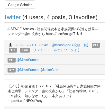
Google Scholar
Twitter
(4 users, 4 posts, 3 favorites)
J-STAGE Articles - 社会関係資本と家族要因の関連と効果―
ジェンダー論の視点から https://t.co/Vsxig2TUzH
2023-07-24 16:35:43
@terashige8
(
投稿一覧
)
1
リツイート・ネットワーク (1)
2
0.707
@MikioSumita
1
@MikioSumita
@NekoGirls11
2
【メモ】杉原名穂子（2018）「社会関係資本と家族要因の関
連と効果：ジェンダー論の視点から」『社会情報学』6 (3)。
この論文、知らなかったな。本文ありです。
https://t.co/tNFQci7sny