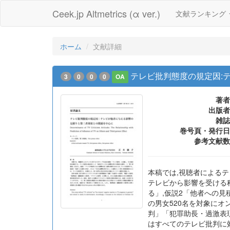
Ceek.jp Altmetrics (α ver.)
文献ランキング
ホーム
文献詳細
テレビ批判態度の規定因:
3
0
0
0
OA
著者
出版者
雑誌
巻号頁・発行日
参考文献数
本稿では,視聴者による
テレビから影響を受ける
る」,仮説2「他者への見
の男女520名を対象に
判」「犯罪助長・過激表
はすべてのテレビ批判に