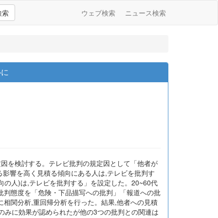
検索
ウェブ検索
ニュース検索
心に
定因を検討する。テレビ批判の規定因として「他者が
る影響を高く見積る傾向にある人は,テレビを批判す
の人)は,テレビを批判する」を設定した。20~60代
る批判態度を「危険・下品描写への批判」「報道への批
相関分析,重回帰分析を行った。結果,他者への見積
道のみに効果が認められたが他の3つの批判との関連は