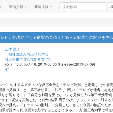
新着文献
新着投稿
テレビが他者に与える影響の見積りと第三者効果との関連を中
正木 誠子
一般社団法人 社会情報学会
社会情報学
(
ISSN:21872775
)
vol.7, no.3, pp.1-16, 2019-06-30 (Released:2019-07-09)
47
テレビに対するネガティブな反応全般を「テレビ批判」と定義し,その規
程度の見積り」と「第三者効果」に注目し,仮説1「テレビが他者に与え
積りが高く,さらに『自分も影響を受けない』と見積る人(=第三者効果傾向
オンライン調査を実施した。分析の結果,因子分析によってテレビに対す
現への批判」「ドラマへの批判」に分類した。さらに仮説の検証のために
効果が認められ,仮説1は支持することができる。一方,第三者効果は報