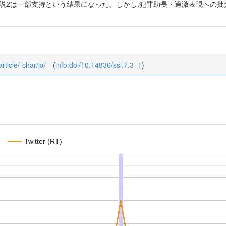
説2は一部支持という結果になった。しかし,犯罪助長・過激表現への批判には第
rticle/-char/ja/
(
info:doi/10.14836/ssi.7.3_1
)
Twitter (RT)