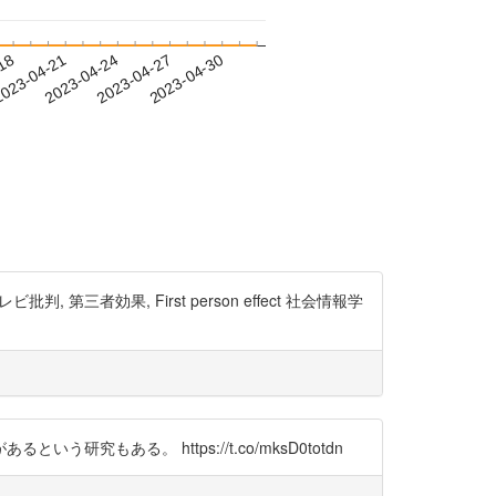
-18
023-04-21
2023-04-24
2023-04-27
2023-04-30
効果, First person effect 社会情報学
る。 https://t.co/mksD0totdn