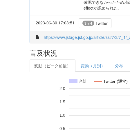
確認できなかったため,仮
effectが認められた。
2023-06-30 17:03:51
Twitter
3 + 4
https://www.jstage.jst.go.jp/article/ssi/7/3/7_1/_a
言及状況
変動（ピーク前後）
変動（月別）
分布
合計
Twitter (通常)
2.0
1.5
1.0
0.5