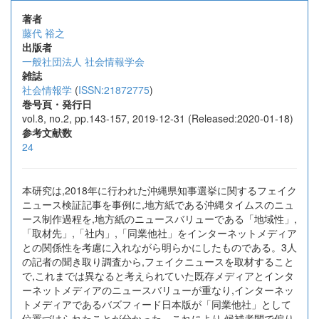
著者
藤代 裕之
出版者
一般社団法人 社会情報学会
雑誌
社会情報学
(
ISSN:21872775
)
巻号頁・発行日
vol.8, no.2, pp.143-157, 2019-12-31 (Released:2020-01-18)
参考文献数
24
本研究は,2018年に行われた沖縄県知事選挙に関するフェイク
ニュース検証記事を事例に,地方紙である沖縄タイムスのニュ
ース制作過程を,地方紙のニュースバリューである「地域性」,
「取材先」,「社内」,「同業他社」をインターネットメディア
との関係性を考慮に入れながら明らかにしたものである。3人
の記者の聞き取り調査から,フェイクニュースを取材すること
で,これまでは異なると考えられていた既存メディアとインタ
ーネットメディアのニュースバリューが重なり,インターネッ
トメディアであるバズフィード日本版が「同業他社」として
位置づけられたことが分かった。これにより,候補者間で偏り