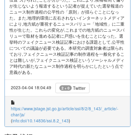
が生じないよう報道するという記者が捉えていた選挙報道の
ニュース制作過程の公平性の「原則」が揺らぐことになっ
た。また,地理的環境に左右されないインターネットメディア
により,地方紙が重視するニュースバリュー「地域性」に二重
性が生じた。これらの変化が,これまでの地方紙のニュースバ
リューで取材を進める記者に戸惑いを生むことになった。選
挙時のフェイクニュース検証記事における課題として,公平性
についての議論が必要である。本研究の調査対象者は限られ
ており,フェイクニュース検証記事の制作過程を一般化するこ
とは難しいが,フェイクニュース検証というソーシャルメディ
ア時代の新たなニュース制作過程を明らかにしたという点で
意義がある。
2023-04-04 18:04:49
Twitter
2 + 0
https://www.jstage.jst.go.jp/article/ssi/8/2/8_143/_article/-
char/ja/
(
info:doi/10.14836/ssi.8.2_143
)