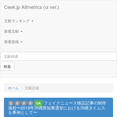
Ceek.jp Altmetrics (α ver.)
文献ランキング
新着文献
新着投稿
検索
ホーム
文献詳細
フェイクニュース検証記事の制作
2
0
0
0
OA
過程〜2018年沖縄県知事選挙における沖縄タイムス
を事例として〜