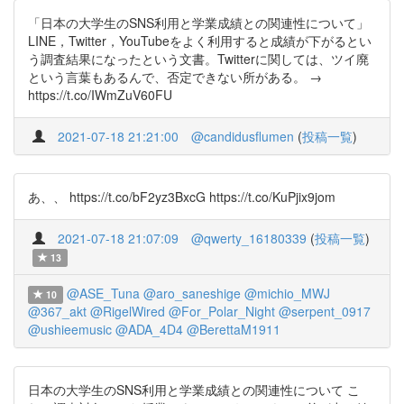
「日本の大学生のSNS利用と学業成績との関連性について」
LINE，Twitter，YouTubeをよく利用すると成績が下がるとい
う調査結果になったという文書。Twitterに関しては、ツイ廃
という言葉もあるんで、否定できない所がある。 →
https://t.co/IWmZuV60FU
2021-07-18 21:21:00
@candidusflumen
(
投稿一覧
)
あ、、 https://t.co/bF2yz3BxcG https://t.co/KuPjix9jom
2021-07-18 21:07:09
@qwerty_16180339
(
投稿一覧
)
13
@ASE_Tuna
@aro_saneshige
@michio_MWJ
10
@367_akt
@RigelWired
@For_Polar_Night
@serpent_0917
@ushieemusic
@ADA_4D4
@BerettaM1911
日本の大学生のSNS利用と学業成績との関連性について こ