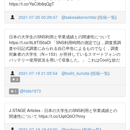
https://t.co/YaC3b8qQgT
2021-07-20 00:29:47
@sakesakenomitai
(
投稿一覧
)
日本の大学生のSNS利用と学業成績との関連性について
https://t.co/9L8TlS0aDl 「SNS利用時間の測定では，調査票調
査や日記式調査にみられる自己申告によるものでなく，調査
対象者の大学生（N＝153）が所持しているスマートフォンの
バッテリー使用状況を用いて収集した。」 これはCoolな奴だ
2021-07-19 21:05:54
@toshi_kuroda
(
投稿一覧
)
3
@hida1973
1
J-STAGE Articles - 日本の大学生のSNS利用と学業成績との
関連性について https://t.co/Uq6Q0O7hmy
2021-07-19 19:43:00
@yodosyu
(
投稿一覧
)