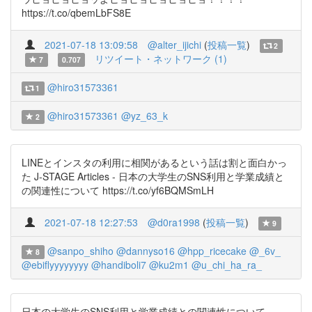
https://t.co/qbemLbFS8E
2021-07-18 13:09:58
@alter_ijichi
(
投稿一覧
)
2
リツイート・ネットワーク (1)
7
0.707
@hiro31573361
1
@hiro31573361
@yz_63_k
2
LINEとインスタの利用に相関があるという話は割と面白かっ
た J-STAGE Articles - 日本の大学生のSNS利用と学業成績と
の関連性について https://t.co/yf6BQMSmLH
2021-07-18 12:27:53
@d0ra1998
(
投稿一覧
)
9
@sanpo_shiho
@dannyso16
@hpp_ricecake
@_6v_
8
@ebiflyyyyyyyy
@handiboli7
@ku2m1
@u_chi_ha_ra_
日本の大学生のSNS利用と学業成績との関連性について