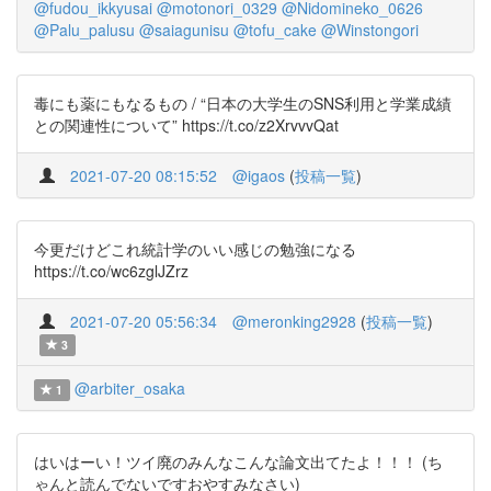
@fudou_ikkyusai
@motonori_0329
@Nidomineko_0626
@Palu_palusu
@saiagunisu
@tofu_cake
@Winstongori
毒にも薬にもなるもの / “日本の大学生のSNS利用と学業成績
との関連性について” https://t.co/z2XrvvvQat
2021-07-20 08:15:52
@igaos
(
投稿一覧
)
今更だけどこれ統計学のいい感じの勉強になる
https://t.co/wc6zglJZrz
2021-07-20 05:56:34
@meronking2928
(
投稿一覧
)
3
@arbiter_osaka
1
はいはーい！ツイ廃のみんなこんな論文出てたよ！！！ (ち
ゃんと読んでないですおやすみなさい)