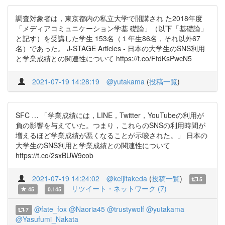
調査対象者は，東京都内の私立大学で開講され た2018年度
「メディアコミュニケーション学基 礎論」（以下「基礎論」
と記す）を受講した学生 153名（１年生86名，それ以外67
名）であった。 J-STAGE Articles - 日本の大学生のSNS利用
と学業成績との関連性について https://t.co/FfdKsPwcN5
2021-07-19 14:28:19
@yutakama
(
投稿一覧
)
SFC … 「学業成績には，LINE，Twitter，YouTubeの利用が
負の影響を与えていた。つまり，これらのSNSの利用時間が
増えるほど学業成績が悪くなることが示唆された。」 日本の
大学生のSNS利用と学業成績との関連性について
https://t.co/2sxBUW9cob
2021-07-19 14:24:02
@keijitakeda
(
投稿一覧
)
5
リツイート・ネットワーク (7)
45
0.145
@fate_fox
@Naoria45
@trustywolf
@yutakama
7
@Yasufumi_Nakata