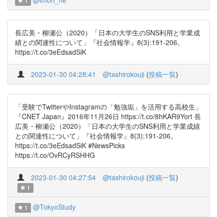
@imori_ne
1
長広美・柳瀬公（2020）「日本の大学生のSNS利用と学業成
績との関連性について」『社会情報学』8(3):191-206。
https://t.co/3eEdsadSiK
2023-01-30 04:28:41
@tashirokouji
(
投稿一覧
)
「受験でTwitterやInstagramの「勉強垢」を活用する高校生」
『CNET Japan』2016年11月26日 https://t.co/8hKAR9Yort 長
広美・柳瀬公（2020）「日本の大学生のSNS利用と学業成績
との関連性について」『社会情報学』8(3):191-206。
https://t.co/3eEdsadSiK #NewsPicks
https://t.co/OvRCyRSHHG
2023-01-30 04:27:54
@tashirokouji
(
投稿一覧
)
1
@TokyoStudy
1