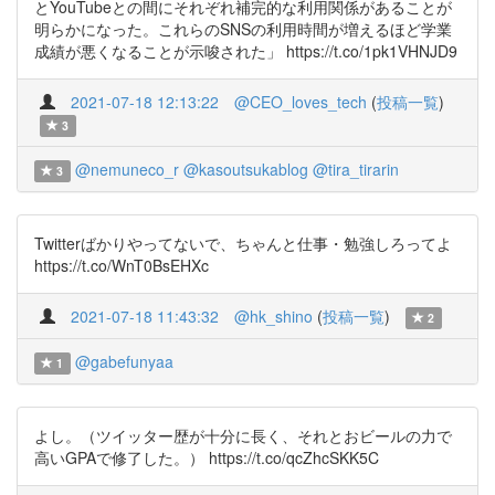
とYouTubeとの間にそれぞれ補完的な利用関係があることが
明らかになった。これらのSNSの利用時間が増えるほど学業
成績が悪くなることが示唆された」 https://t.co/1pk1VHNJD9
2021-07-18 12:13:22
@CEO_loves_tech
(
投稿一覧
)
3
@nemuneco_r
@kasoutsukablog
@tira_tirarin
3
Twitterばかりやってないで、ちゃんと仕事・勉強しろってよ
https://t.co/WnT0BsEHXc
2021-07-18 11:43:32
@hk_shino
(
投稿一覧
)
2
@gabefunyaa
1
よし。（ツイッター歴が十分に長く、それとおビールの力で
高いGPAで修了した。） https://t.co/qcZhcSKK5C