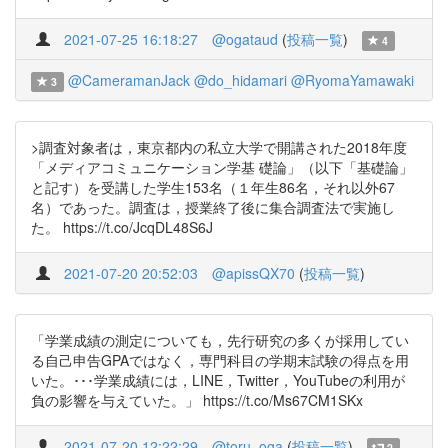
2021-07-25 16:18:27
@ogataud
(
投稿一覧
)
4
@CameramanJack
@do_hidamari
@RyomaYamawaki
3
>調査対象者は，東京都内の私立大学で開講された2018年度
「メディアコミュニケーション学基 礎論」（以下「基礎論」
と記す）を受講した学生153名（１年生86名，それ以外67
名）であった。調査は，授業終了後に集合調査法で実施し
た。 https://t.co/JcqDL48S6J
2021-07-20 20:52:03
@apissQX70
(
投稿一覧
)
「学業成績の測定についても，先行研究の多くが採用してい
る自己申告GPAではなく，専門科目の学期末試験の得点を用
いた。･･･学業成績には，LINE，Twitter，YouTubeの利用が
負の影響を与えていた。」 https://t.co/Ms67CM1SKx
2021-07-20 12:22:29
@toru_oga
(
投稿一覧
)
2