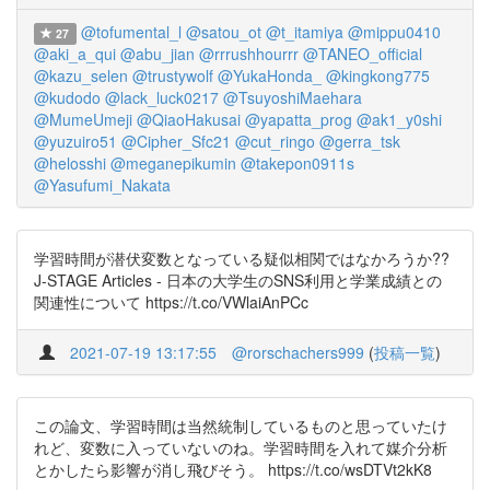
@tofumental_l
@satou_ot
@t_itamiya
@mippu0410
27
@aki_a_qui
@abu_jian
@rrrushhourrr
@TANEO_official
@kazu_selen
@trustywolf
@YukaHonda_
@kingkong775
@kudodo
@lack_luck0217
@TsuyoshiMaehara
@MumeUmeji
@QiaoHakusai
@yapatta_prog
@ak1_y0shi
@yuzuiro51
@Cipher_Sfc21
@cut_ringo
@gerra_tsk
@helosshi
@meganepikumin
@takepon0911s
@Yasufumi_Nakata
学習時間が潜伏変数となっている疑似相関ではなかろうか??
J-STAGE Articles - 日本の大学生のSNS利用と学業成績との
関連性について https://t.co/VWlaiAnPCc
2021-07-19 13:17:55
@rorschachers999
(
投稿一覧
)
この論文、学習時間は当然統制しているものと思っていたけ
れど、変数に入っていないのね。学習時間を入れて媒介分析
とかしたら影響が消し飛びそう。 https://t.co/wsDTVt2kK8