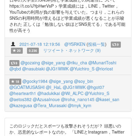
https://t.co/iJYpHwrVsP > 学業成績には，LINE，Twitter，
YouTubeの利用が負の影響を与えていた。つまり，これらの
SNSの利用時間が増えるほど学業成績が悪くなることが示唆
された 正しくは「勉強しない奴ほどSNS見てる」である可能
性が高そう
2021-07-18 12:19:56
@YSRKEN
(
投稿一覧
)
9
リツイート・ネットワーク (9)
20
0.236
@gozaing
@sige_yang
@riku_cha
@MunariToshi
9
@qbd
@nasubiaki
@JG1WWK
@Yuichiro_S
@rioriost
@gocky1984
@sige_yang
@soy_bin
18
@GOATMUSASHI
@I_HaL
@JG1WWK
@hgot07
@heartearth1
@hadukikai
@Wi_ALPC
@Yuichiro_S
@aetos382
@AzusaInoue
@iroha_nano145
@kasei_san
@kazegusa
@Tera_Murasaki
@tmyk_kym
このロジックだとスポーツも攻撃されそうだが？ 頭悪いの
か、恣意的なレポートなのか。 「LINEとInstagram，Twitter