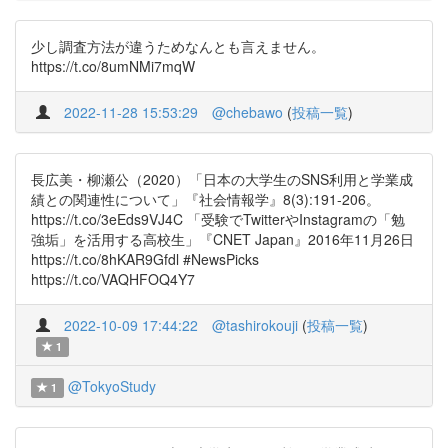
少し調査方法が違うためなんとも言えません。
https://t.co/8umNMi7mqW
2022-11-28 15:53:29
@chebawo
(
投稿一覧
)
長広美・柳瀬公（2020）「日本の大学生のSNS利用と学業成
績との関連性について」『社会情報学』8(3):191-206。
https://t.co/3eEds9VJ4C 「受験でTwitterやInstagramの「勉
強垢」を活用する高校生」『CNET Japan』2016年11月26日
https://t.co/8hKAR9Gfdl #NewsPicks
https://t.co/VAQHFOQ4Y7
2022-10-09 17:44:22
@tashirokouji
(
投稿一覧
)
1
@TokyoStudy
1