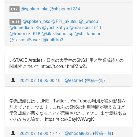
@spoken_bkc
@shippom1234
2
@spoken_bkc
@PPI_akutsu
@_wasou
11
@Inmediam_KK
@yoshikattyu
@marinosu1511
@frederick_516
@kitakitsune_sp
@shi_tanman
@TakashiSasaki
@unihiko3
J-STAGE Articles - 日本の大学生のSNS利用と学業成績との
関連性について https://t.co/u4hmPZiwZJ
2021-07-19 05:00:10
@estate4
(
投稿一覧
)
学業成績には，LINE，Twitter，YouTubeの利用が負の影響を
与えていた。つまり，これらのSNSの利用時間が増えるほど
学業成績が悪くなることが示唆された。だと。 出す意味ある
かわからん論文。 https://t.co/kDayKVWwgK
2021-07-19 00:17:17
@shodai6625
(
投稿一覧
)