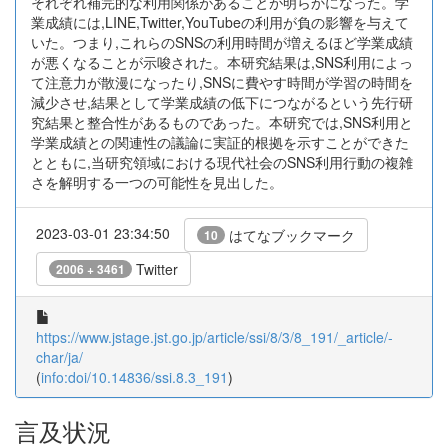
それぞれ補完的な利用関係があることが明らかになった。学
業成績には,LINE,Twitter,YouTubeの利用が負の影響を与えて
いた。つまり,これらのSNSの利用時間が増えるほど学業成績
が悪くなることが示唆された。本研究結果は,SNS利用によっ
て注意力が散漫になったり,SNSに費やす時間が学習の時間を
減少させ,結果として学業成績の低下につながるという先行研
究結果と整合性があるものであった。本研究では,SNS利用と
学業成績との関連性の議論に実証的根拠を示すことができた
とともに,当研究領域における現代社会のSNS利用行動の複雑
さを解明する一つの可能性を見出した。
2023-03-01 23:34:50
はてなブックマーク
10
Twitter
2006 + 3461
https://www.jstage.jst.go.jp/article/ssi/8/3/8_191/_article/-
char/ja/
(
info:doi/10.14836/ssi.8.3_191
)
言及状況