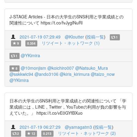
J-STAGE Articles - 日本の大学生のSNS利用と学業成績との
関連性について https://t.co/fvJyglNuRl
2021-07-19 07:29:49
@Kloutter
(
投稿一覧
)
1
リツイート・ネットワーク (1)
9
0.354
@YKimira
1
@10monjism
@koichiro007
@Natsuko_Mura
8
@sskkwic94
@ando3106
@kiris_kirimura
@taizo_now
@YKimira
日本の大学生のSNS利用と学業成績との関連性について 「学
業成績には，LINE，Twitter，YouTubeの利用が負の影響を与
えていた。」 https://t.co/vE0GYfBXuo
2021-07-19 06:27:29
@yamagatm3
(
投稿一覧
)
リツイート・ネットワーク (2)
2
12
0.213