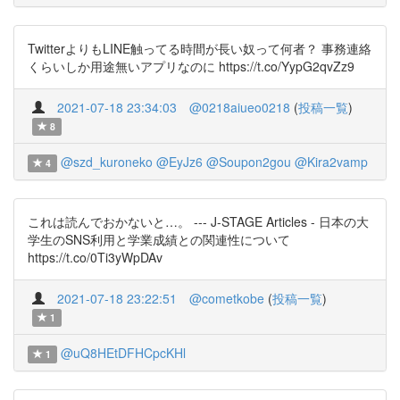
TwitterよりもLINE触ってる時間が長い奴って何者？ 事務連絡
くらいしか用途無いアプリなのに https://t.co/YypG2qvZz9
2021-07-18 23:34:03
@0218aiueo0218
(
投稿一覧
)
8
@szd_kuroneko
@EyJz6
@Soupon2gou
@Kira2vamp
4
これは読んでおかないと…。 --- J-STAGE Articles - 日本の大
学生のSNS利用と学業成績との関連性について
https://t.co/0Ti3yWpDAv
2021-07-18 23:22:51
@cometkobe
(
投稿一覧
)
1
@uQ8HEtDFHCpcKHl
1