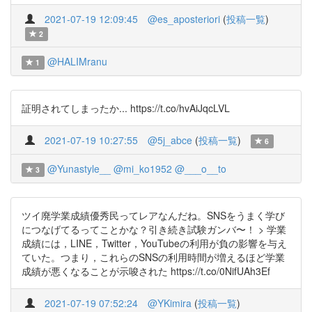
2021-07-19 12:09:45
@es_aposteriori
(
投稿一覧
)
2
@HALIMranu
1
証明されてしまったか... https://t.co/hvAiJqcLVL
2021-07-19 10:27:55
@5j_abce
(
投稿一覧
)
6
@Yunastyle__
@mi_ko1952
@___o__to
3
ツイ廃学業成績優秀民ってレアなんだね。SNSをうまく学び
につなげてるってことかな？引き続き試験ガンバ〜！ > 学業
成績には，LINE，Twitter，YouTubeの利用が負の影響を与え
ていた。つまり，これらのSNSの利用時間が増えるほど学業
成績が悪くなることが示唆された https://t.co/0NifUAh3Ef
2021-07-19 07:52:24
@YKimira
(
投稿一覧
)