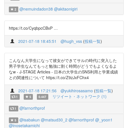
@nemuindadon38
@akitaonigiri
2
https://t.co/CyqbpcCBxP …
2021-07-18 18:45:51
@hugh_vss
(
投稿一覧
)
こんなん大学生になって彼女ができてサルの時代に突入した
男子学生なんてもっと勉強に割く時間がどうでもよくなるよ
なw - J-STAGE Articles - 日本の大学生のSNS利用と学業成績
との関連性について https://t.co/Z9zJxFChx4
2021-07-18 17:21:56
@yukihirosasamo
(
投稿一覧
)
リツイート・ネットワーク (1)
1
5
0.447
@farnorthprof
1
@isabakun
@matsud30_2
@farnorthprof
@_yoon1
5
@inosetakamichi