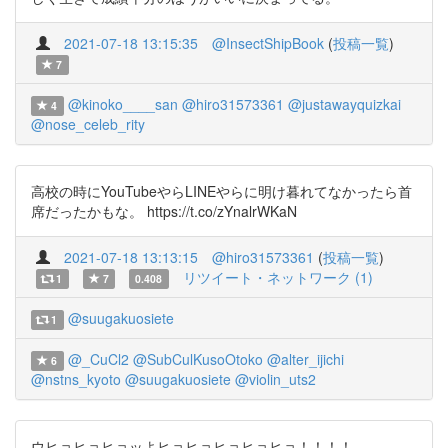
2021-07-18 13:15:35
@InsectShipBook
(
投稿一覧
)
7
@kinoko____san
@hiro31573361
@justawayquizkai
4
@nose_celeb_rity
高校の時にYouTubeやらLINEやらに明け暮れてなかったら首
席だったかもな。 https://t.co/zYnalrWKaN
2021-07-18 13:13:15
@hiro31573361
(
投稿一覧
)
リツイート・ネットワーク (1)
1
7
0.408
@suugakuosiete
1
@_CuCl2
@SubCulKusoOtoko
@alter_ijichi
6
@nstns_kyoto
@suugakuosiete
@violin_uts2
ウヒョヒョヒョッよヒョヒョヒョヒョヒョ！！！！