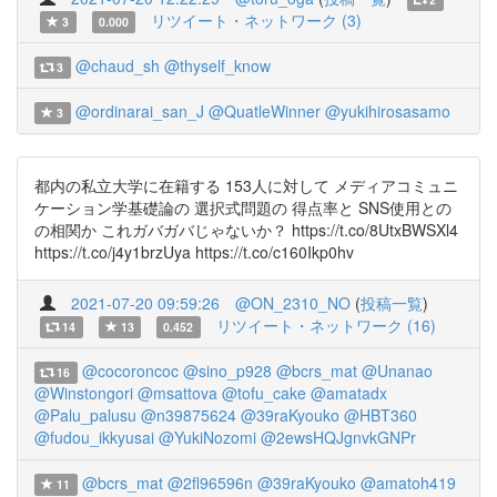
リツイート・ネットワーク (3)
3
0.000
@chaud_sh
@thyself_know
3
@ordinarai_san_J
@QuatleWinner
@yukihirosasamo
3
都内の私立大学に在籍する 153人に対して メディアコミュニ
ケーション学基礎論の 選択式問題の 得点率と SNS使用との
の相関か これガバガバじゃないか？ https://t.co/8UtxBWSXl4
https://t.co/j4y1brzUya https://t.co/c160Ikp0hv
2021-07-20 09:59:26
@ON_2310_NO
(
投稿一覧
)
リツイート・ネットワーク (16)
14
13
0.452
@cocoroncoc
@sino_p928
@bcrs_mat
@Unanao
16
@Winstongori
@msattova
@tofu_cake
@amatadx
@Palu_palusu
@n39875624
@39raKyouko
@HBT360
@fudou_ikkyusai
@YukiNozomi
@2ewsHQJgnvkGNPr
@bcrs_mat
@2fl96596n
@39raKyouko
@amatoh419
11