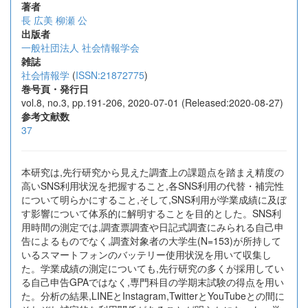
著者
長 広美
柳瀬 公
出版者
一般社団法人 社会情報学会
雑誌
社会情報学
(
ISSN:21872775
)
巻号頁・発行日
vol.8, no.3, pp.191-206, 2020-07-01 (Released:2020-08-27)
参考文献数
37
本研究は,先行研究から見えた調査上の課題点を踏まえ精度の
高いSNS利用状況を把握すること,各SNS利用の代替・補完性
について明らかにすること,そして,SNS利用が学業成績に及ぼ
す影響について体系的に解明することを目的とした。SNS利
用時間の測定では,調査票調査や日記式調査にみられる自己申
告によるものでなく,調査対象者の大学生(N=153)が所持して
いるスマートフォンのバッテリー使用状況を用いて収集し
た。学業成績の測定についても,先行研究の多くが採用してい
る自己申告GPAではなく,専門科目の学期末試験の得点を用い
た。分析の結果,LINEとInstagram,TwitterとYouTubeとの間に