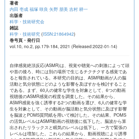
著者
内田 壱成
福塚 咲良
矢野 朋美
吉村 耕一
出版者
科学・技術研究会
雑誌
科学・技術研究
(
ISSN:21864942
)
巻号頁・発行日
vol.10, no.2, pp.179-184, 2021 (Released:2022-01-14)
自律感覚絶頂反応(ASMR)は、視覚や聴覚への刺激によって頭
や首の後ろ、時には別の場所で生じるチクチクする感覚であ
ると報告されている。本研究の目的は、ASMR動画が人の脳
活動と気分状態にどのような影響を及ぼすかを検討すること
である。まず、60人の健常な学生を対象として、6つの動画
視聴後のASMR感覚の程度を調査した。その結果から、
ASMR感覚を強く誘導する2つの動画を選び、6人の健常な学
生を対象として、その動画が脳活動と気分状態に及ぼす影響
を脳波とPOMS質問紙を用いて検討した。その結果、POMS
の活気レベルはASMR動画の視聴後に低下した。脳波から算
出されたリラックスと眠気のレベルは低下し、一方で緊張の
レベルは増加した。これらの結果から、動画視聴により誘導