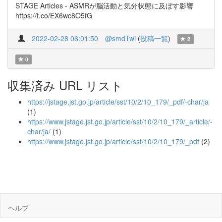
STAGE Articles - ASMRが脳活動と気分状態に及ぼす影響
https://t.co/EX6wc8O5fG
2022-02-28 06:01:50
@smdTwi
(
投稿一覧
)
2
0
収集済み URL リスト
https://jstage.jst.go.jp/article/sst/10/2/10_179/_pdf/-char/ja
(1)
https://www.jstage.jst.go.jp/article/sst/10/2/10_179/_article/-
char/ja/
(1)
https://www.jstage.jst.go.jp/article/sst/10/2/10_179/_pdf
(2)
ヘルプ