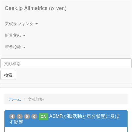
Ceek.jp Altmetrics (α ver.)
文献ランキング
新着文献
新着投稿
検索
ホーム
文献詳細
ASMRが脳活動と気分状態に及ぼ
4
0
0
0
OA
す影響