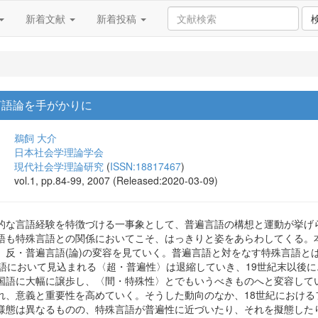
新着文献
新着投稿
言語論を手がかりに
鵜飼 大介
日本社会学理論学会
現代社会学理論研究
(
ISSN:18817467
)
vol.1, pp.84-99, 2007 (Released:2020-03-09)
的な言語経験を特徴づける一事象として、普遍言語の構想と運動が挙げ
語も特殊言語との関係においてこそ、はっきりと姿をあらわしてくる。
、反・普遍言語(論)の変容を見ていく。普遍言語と対をなす特殊言語と
言語において見込まれる〈超・普遍性〉は退縮していき、19世紀末以後
国語に大幅に譲歩し、〈間・特殊性〉とでもいうべきものへと変容して
れ、意義と重要性を高めていく。そうした動向のなか、18世紀におけるフ
様態は異なるものの、特殊言語が普遍性に近づいたり、それを擬態した