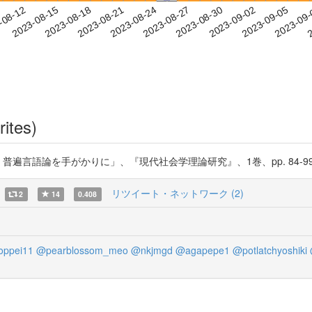
2023-09-02
2023-09-05
2023-09
-08-12
2
2023-08-15
2023-08-18
2023-08-21
2023-08-24
2023-08-27
2023-08-30
rites)
論を手がかりに」、『現代社会学理論研究』、1巻、pp. 84-99 https://
リツイート・ネットワーク (2)
2
14
0.408
ppei11
@pearblossom_meo
@nkjmgd
@agapepe1
@potlatchyoshiki