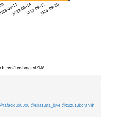
-08
023-09-11
2023-09-14
2023-09-17
2023-09-20
t.co/omg1stZtJ8
@fafacloud0306
@shazuna_love
@zuzuzuborahhh