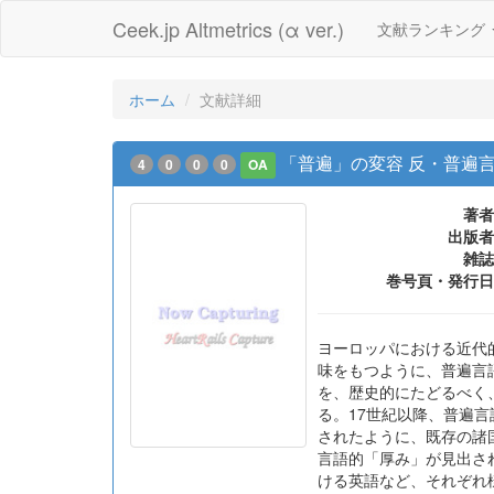
Ceek.jp Altmetrics (α ver.)
文献ランキング
ホーム
文献詳細
「普遍」の変容 反・普遍
4
0
0
0
OA
著者
出版者
雑誌
巻号頁・発行日
ヨーロッパにおける近代
味をもつように、普遍言
を、歴史的にたどるべく
る。17世紀以降、普遍
されたように、既存の諸
言語的「厚み」が見出さ
ける英語など、それぞれ