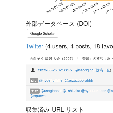
0
2023-08-03
2023-08-06
2023-08-09
2023
2023-07-28
2023-07-31
外部データベース (DOI)
Google Scholar
Twitter
(4 users, 4 posts, 18 favo
面白そう 鵜飼 大介（2007）「「普遍」の変容：反・普遍言語
2023-08-25 02:38:45
@saoriqing
(
投稿一覧
)
@hyoehummer
@zuzuzuborahhh
2
@usaginocat
@1shizaka
@hyoehummer
@ko
12
@squawai
収集済み URL リスト