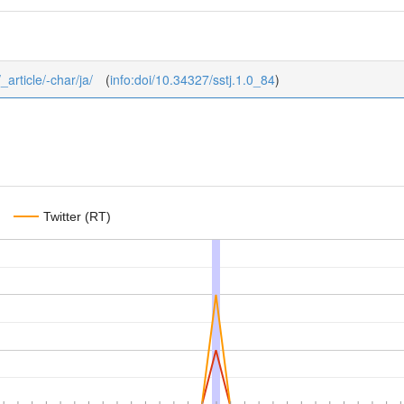
_article/-char/ja/
(
info:doi/10.34327/sstj.1.0_84
)
Twitter (RT)