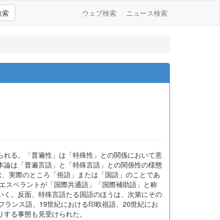
検索
ウェブ検索
ニュース検索
られる。「普遍性」は「特殊性」との関係において意
本論は「普遍言語」と「特殊言語」との関係性の様態
は、実際のところ「俗語」または「国語」のことであ
にエスペラントが「国際共通語」「国際補助語」と称
いく。反面、特殊言語たる国語のほうは、次第にその
ランス語、19世紀における印欧祖語、20世紀にお
りする事態も見受けられた。