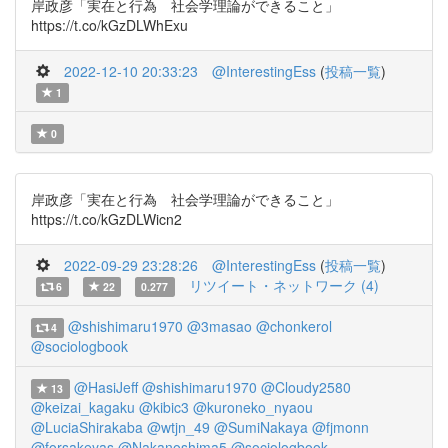
岸政彦「実在と行為 社会学理論ができること」
https://t.co/kGzDLWhExu
2022-12-10 20:33:23
@InterestingEss
(
投稿一覧
)
1
0
岸政彦「実在と行為 社会学理論ができること」
https://t.co/kGzDLWicn2
2022-09-29 23:28:26
@InterestingEss
(
投稿一覧
)
リツイート・ネットワーク (4)
6
22
0.277
@shishimaru1970
@3masao
@chonkerol
4
@sociologbook
@HasiJeff
@shishimaru1970
@Cloudy2580
13
@keizai_kagaku
@kibic3
@kuroneko_nyaou
@LuciaShirakaba
@wtjn_49
@SumiNakaya
@fjmonn
@forsakeyas
@Nakanoshima5
@sociologbook