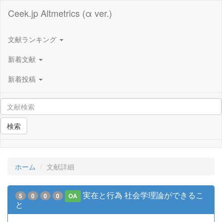
Ceek.jp Altmetrics (α ver.)
文献ランキング
新着文献
新着投稿
検索
ホーム
文献詳細
実在と行為 社会学理論ができるこ
5
0
0
0
OA
と