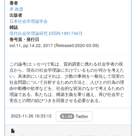
著者
岸 政彦
出版者
日本社会学理論学会
雑誌
現代社会学理論研究
(
ISSN:18817467
)
巻号頁・発行日
vol.11, pp.14-22, 2017 (Released:2020-03-09)
この論考(エッセー)で私は、質的調査に携わる社会学者の視
点から、現在の社会学理論に欠けているものが何かを考えた
い。具体的にいえばそれは、少数の事例を一般化して現実の
社会問題について分析するための方法と、人びとの行為の理
由や動機や欲求などを、社会的な状況のなかで考えるための
理論である。私たちは、構築主義を乗り越え、再び社会学と
実在との間の結びつきを回復させる必要がある。
2023-11-26 16:33:12
Twitter
5 + 24