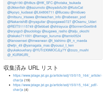
@high190
@hitkzs
@HK_SFC
@hotaka_tsukada
@Jikkenfish
@jkazumoto
@koyadofu39
@KutoCat
@kyoyo_kudasai
@L64806711
@lllucasu
@miduwo
@mitsuru_irisawa
@miwachan_info
@nabesan_pod
@NakanishiB
@nyaguitar
@opogawa0727
@Osamu_Udari
@REIT51115749
@Sebba6
@shirayuca
@SonnenGoettin8
@sryogo3
@suciology
@sugawa_rasho
@taiju_okochi
@takako711001
@tamago_kuruma
@tamio0524
@tanosensei
@tmwanwan
@t_kishimo
@t_n_maeda
@wtjn_49
@yamagata_mas
@yousui_t_ken
@yukakouehary
@YUTr2X9MOCJLy7Y
@zozo_mushi
@_KURIKURI_
収集済み URL リスト
https://www.jstage.jst.go.jp/article/sstj/15/0/15_164/_article/-
char/ja
(19)
https://www.jstage.jst.go.jp/article/sstj/15/0/15_164/_pdf/-
char/ja
(4)