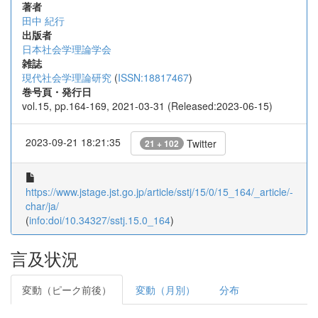
著者
田中 紀行
出版者
日本社会学理論学会
雑誌
現代社会学理論研究
(
ISSN:18817467
)
巻号頁・発行日
vol.15, pp.164-169, 2021-03-31 (Released:2023-06-15)
2023-09-21 18:21:35
Twitter
21 + 102
https://www.jstage.jst.go.jp/article/sstj/15/0/15_164/_article/-
char/ja/
(
info:doi/10.34327/sstj.15.0_164
)
言及状況
変動（ピーク前後）
変動（月別）
分布