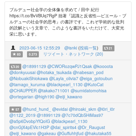
ブルデュー社会学の全体像を求めて / 田中 紀行
https://t.co/BvVBUq7RgP 拙著『認識と反省性—ピエール・ブ
ルデューの社会学的思考』の書評です。これぞ学術的な批判
的読解という文章で、このような書評をいただけて、大変光
栄に思います。
2023-06-15 12:55:29
@isnki
(
投稿一覧
)
21
リツイート・ネットワーク (20)
83
0.273
@18991129
@CWORozqwPJ1Qsak
@koooota
20
@donkyuusai
@hotaka_tsukada
@nabesan_pod
@NobuakiShiokawa
@Layla_olivia7
@eiga_gotoubun
@tamago_kuruma
@blackpearl_1130
@KutoCat
@CHAUPPER
@takako711001
@sumidatomohisa
@ortegarian
@high190
@eiji_kawano
@hund_hund_
@evidai
@hiroaki_skm
@i0ri_i0r
57
@1122_2019
@18991129
@7c70dQbSHiMas97
@a5p6DvobpYfQoIG
@blackpearl_1130
@cnGjX4pEVlc1H3P
@dai_spirits4
@Dr_Raugust
@eiji_kawano
@gakeau
@Guffuhhjfud
@hakutaka55