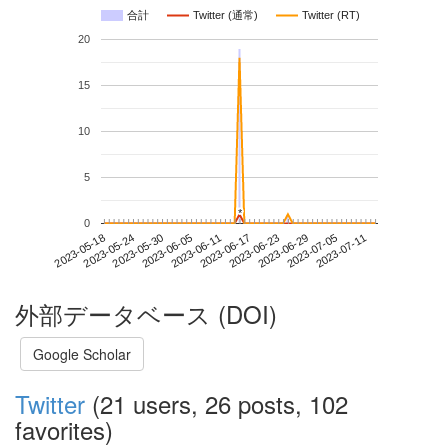
合計
Twitter (通常)
Twitter (RT)
20
15
10
5
*
*
0
2023-07-05
2023-05-18
2023-06-05
2023-06-23
2023-07-11
2023-05-24
2023-06-11
2023-06-29
2023-05-30
2023-06-17
外部データベース (DOI)
Google Scholar
Twitter
(21 users, 26 posts, 102
favorites)