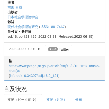
著者
前田 泰樹
出版者
日本社会学理論学会
雑誌
現代社会学理論研究
(
ISSN:18817467
)
巻号頁・発行日
vol.16, pp.121-125, 2022-03-31 (Released:2023-06-15)
2023-09-11 19:10:10
Twitter
2 + 0
https://www.jstage.jst.go.jp/article/sstj/16/0/16_121/_article/-
char/ja/
(
info:doi/10.34327/sstj.16.0_121
)
言及状況
変動（ピーク前後）
変動（月別）
分布