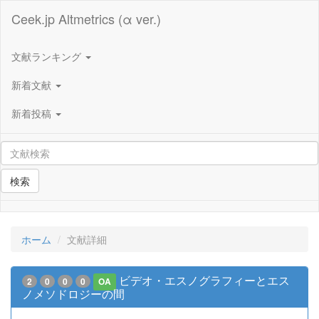
Ceek.jp Altmetrics (α ver.)
文献ランキング
新着文献
新着投稿
検索
ホーム
文献詳細
ビデオ・エスノグラフィーとエス
2
0
0
0
OA
ノメソドロジーの間