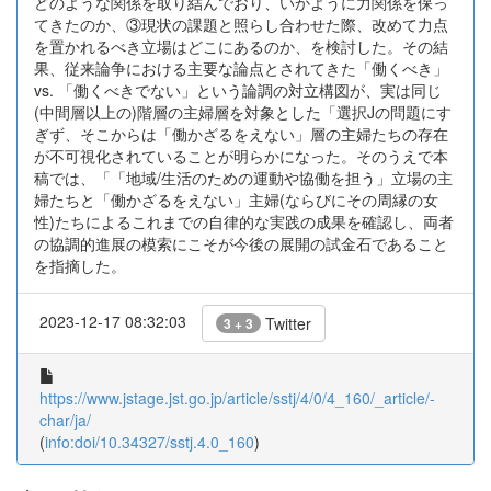
どのような関係を取り結んでおり、いかように力関係を保っ
てきたのか、③現状の課題と照らし合わせた際、改めて力点
を置かれるべき立場はどこにあるのか、を検討した。その結
果、従来論争における主要な論点とされてきた「働くべき」
vs. 「働くべきでない」という論調の対立構図が、実は同じ
(中間層以上の)階層の主婦層を対象とした「選択Jの問題にす
ぎず、そこからは「働かざるをえない」層の主婦たちの存在
が不可視化されていることが明らかになった。そのうえで本
稿では、「「地域/生活のための運動や協働を担う」立場の主
婦たちと「働かざるをえない」主婦(ならびにその周縁の女
性)たちによるこれまでの自律的な実践の成果を確認し、両者
の協調的進展の模索にこそが今後の展開の試金石であること
を指摘した。
2023-12-17 08:32:03
Twitter
3 + 3
https://www.jstage.jst.go.jp/article/sstj/4/0/4_160/_article/-
char/ja/
(
info:doi/10.34327/sstj.4.0_160
)