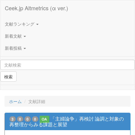
Ceek.jp Altmetrics (α ver.)
文献ランキング
新着文献
新着投稿
検索
ホーム
文献詳細
「主婦論争」再検討 論調と対象の
3
0
0
0
OA
再整理からみる課題と展望