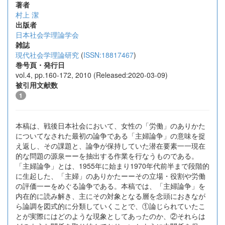
著者
村上 潔
出版者
日本社会学理論学会
雑誌
現代社会学理論研究
(
ISSN:18817467
)
巻号頁・発行日
vol.4, pp.160-172, 2010 (Released:2020-03-09)
被引用文献数
1
本稿は、戦後日本社会において、女性の「労働」のありかた
についてなされた最初の論争である「主婦論争」の意味を捉
え返し、その課題と、論争が保持していた潜在要素一一現在
的な問題の源泉ーーを抽出する作業を行なうものである。
「主婦論争」とは、1955年に始まり1970年代前半まで段階的
に生起した、「主婦」のありかたーーその立場・役割や労働
の評価一ーをめぐる論争である。本稿では、「主婦論争」を
内在的に読み解き、主にその対象となる層を念頭におきなが
ら論調を図式的に分類していくことで、①論じられていたこ
とが実際にはどのような現象としてあったのか、②それらは