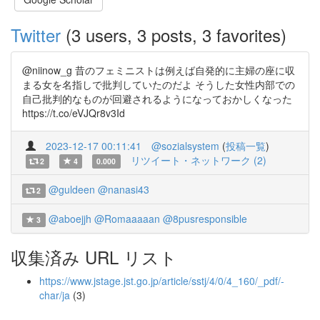
Twitter
(3 users, 3 posts, 3 favorites)
@niinow_g 昔のフェミニストは例えば自発的に主婦の座に収
まる女を名指しで批判していたのだよ そうした女性内部での
自己批判的なものが回避されるようになっておかしくなった
https://t.co/eVJQr8v3Id
2023-12-17 00:11:41
@sozialsystem
(
投稿一覧
)
リツイート・ネットワーク (2)
2
4
0.000
@guldeen
@nanasi43
2
@aboejjh
@Romaaaaan
@8pusresponsible
3
収集済み URL リスト
https://www.jstage.jst.go.jp/article/sstj/4/0/4_160/_pdf/-
char/ja
(3)