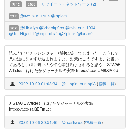
リツイート・ネットワーク (2)
12
0.535
@svb_sur_1904
@ziplock
2
@LibMiya
@jzbookp9ca
@svb_sur_1904
7
@To_Higashi
@capt_obv1
@ziplock
@lunar0
読んだけどチャレンジャー精神に笑ってしまった こうして
悪の道に引きずり込まれますよ、対策はこうですよ、と書い
てあるし、特に若い人や初心者は励まされると思う J-STAGE
Articles - はげたかジャーナルの実際 https://t.co/IUM8XiVI0d
2022-10-09 01:08:34
@Utopia_eustopiA
(
投稿一覧
)
J-STAGE Articles - はげたかジャーナルの実際
https://t.co/saQBFjnLct
2022-10-08 20:54:46
@hosikawa
(
投稿一覧
)