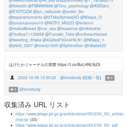
@sweetmaterial
@AI_psy
@applemobley
@T_Tanaka315
@itokei00
@FBWM8888
@Teru_psychology
@ASDtaro_
@EYOTOZM
@jun_naibzade
@yoder_tko
@esperantumanto
@i3T6bqXylnesqVO
@Maaya_O
@yuuyuuyuuyuu10
@NOTO_M0222
@sutsuno
@riceballbread
@rue_sea
@imaisimai
@mikitoshio
@Yurikos71130858
@Fumiaki_Taka
@onthesurfacesa
@tweeting_drtaka
@4QdeqF5Gn4HILN1
@NNapy_n
@yishii_0207
@manju1635
@Sphinxthan
@nikata920
はげたかジャーナルの実際 https://t.co/BuLHNLYpDt
2022-10-06 13:30:20
@innostudy
(
投稿一覧
)
1
@innostudy
1
収集済み URL リスト
https://www.jstage.jst.go.jp/article/stmari/50/2/50_55/_article/-
char/ja/
(33)
https://www.jstage.jst.go.jp/article/stmari/50/2/50_55/_pdf