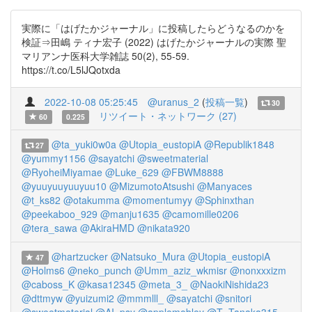
実際に「はげたかジャーナル」に投稿したらどうなるのかを
検証⇒田嶋 ティナ宏子 (2022) はげたかジャーナルの実際 聖
マリアンナ医科大学雑誌 50(2), 55-59.
https://t.co/L5lJQotxda
2022-10-08 05:25:45
@uranus_2
(
投稿一覧
)
30
リツイート・ネットワーク (27)
60
0.225
@ta_yuki0w0a
@Utopia_eustopiA
@Republik1848
27
@yummy1156
@sayatchi
@sweetmaterial
@RyoheiMiyamae
@Luke_629
@FBWM8888
@yuuyuuyuuyuu10
@MizumotoAtsushi
@Manyaces
@t_ks82
@otakumma
@momentumyy
@Sphinxthan
@peekaboo_929
@manju1635
@camomille0206
@tera_sawa
@AkiraHMD
@nikata920
@hartzucker
@Natsuko_Mura
@Utopia_eustopiA
47
@Holms6
@neko_punch
@Umm_aziz_wkmisr
@nonxxxizm
@caboss_K
@kasa12345
@meta_3_
@NaokiNishida23
@dttmyw
@yuizumi2
@mmmlll_
@sayatchi
@snitori