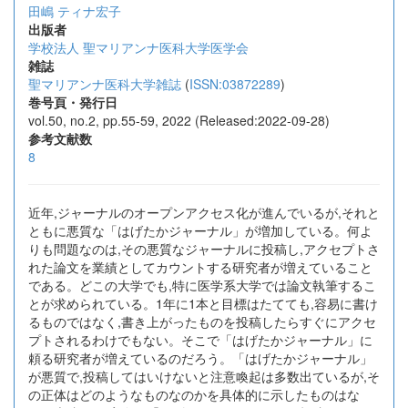
田嶋 ティナ宏子
出版者
学校法人 聖マリアンナ医科大学医学会
雑誌
聖マリアンナ医科大学雑誌
(
ISSN:03872289
)
巻号頁・発行日
vol.50, no.2, pp.55-59, 2022 (Released:2022-09-28)
参考文献数
8
近年,ジャーナルのオープンアクセス化が進んでいるが,それと
ともに悪質な「はげたかジャーナル」が増加している。何よ
りも問題なのは,その悪質なジャーナルに投稿し,アクセプトさ
れた論文を業績としてカウントする研究者が増えていること
である。どこの大学でも,特に医学系大学では論文執筆するこ
とが求められている。1年に1本と目標はたてても,容易に書け
るものではなく,書き上がったものを投稿したらすぐにアクセ
プトされるわけでもない。そこで「はげたかジャーナル」に
頼る研究者が増えているのだろう。「はげたかジャーナル」
が悪質で,投稿してはいけないと注意喚起は多数出ているが,そ
の正体はどのようなものなのかを具体的に示したものはな