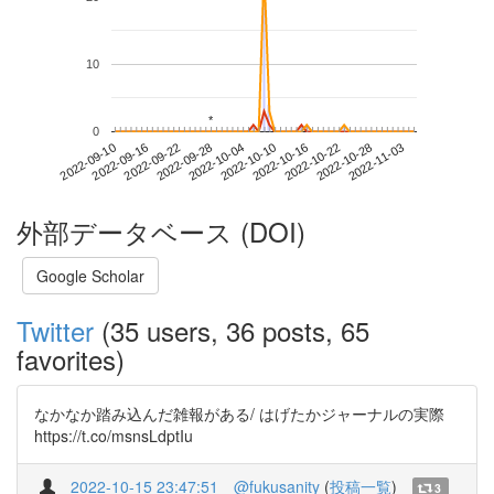
10
*
*
0
2022-10-28
2022-09-10
2022-09-28
2022-10-16
2022-11-03
2022-09-16
2022-10-04
2022-10-22
2022-09-22
2022-10-10
外部データベース (DOI)
Google Scholar
Twitter
(35 users, 36 posts, 65
favorites)
なかなか踏み込んだ雑報がある/ はげたかジャーナルの実際
https://t.co/msnsLdptIu
2022-10-15 23:47:51
@fukusanity
(
投稿一覧
)
3