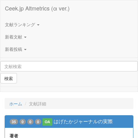
Ceek.jp Altmetrics (α ver.)
文献ランキング
新着文献
新着投稿
検索
ホーム
文献詳細
はげたかジャーナルの実際
35
0
0
0
OA
著者