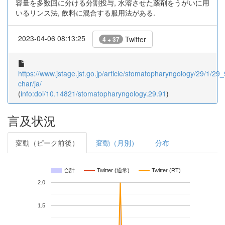
容量を多数回に分ける分割投与, 水溶させた薬剤をうがいに用
いるリンス法, 飲料に混合する服用法がある.
2023-04-06 08:13:25
Twitter
4 + 37
https://www.jstage.jst.go.jp/article/stomatopharyngology/29/1/29_9
char/ja/
(
info:doi/10.14821/stomatopharyngology.29.91
)
言及状況
変動（ピーク前後）
変動（月別）
分布
合計
Twitter (通常)
Twitter (RT)
2.0
1.5