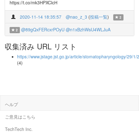
https://t.co/mk3HPXClcH
2020-11-14 18:35:57
@nao_z_3
(
投稿一覧
)
2
@89gQxFERcxrPOyU
@n1xBzhWsU4WLJuA
2
収集済み URL リスト
https://www.jstage.jst.go.jp/article/stomatopharyngology/29/1
(4)
ヘルプ
ご意見はこちら
TechTech Inc.