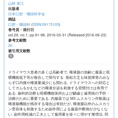
山村 幸江
出版者
日本口腔・咽頭科学会
雑誌
口腔・咽頭科
(
ISSN:09175105
)
巻号頁・発行日
vol.29, no.1, pp.91-98, 2016-03-31 (Released:2016-06-23)
参考文献数
20
被引用文献数
1
ドライマウス患者の多くは高齢者で, 唾液腺の加齢に服薬と咀
嚼機能低下等が複合して関与する. 亜鉛欠乏も味覚障害のみな
らず口内痛や唾液量減少にも関わる. ドライマウスへの対応と
してガムをかむなどの唾液分泌を刺激する習慣付けは有用で
ある. 歯科的治療も咀嚼機能保持および齲歯と歯周病の予防・
治療のために重要である. 内服薬では M3 ムスカリン作動薬は
唾液腺機能が残存する場合は有効だが, 唾液腺以外のムスカリ
ン受容体も刺激するため副作用による服薬中断例が少なくな
い. 副作用軽減の工夫として服用量を徐々に増やす漸増法, 同