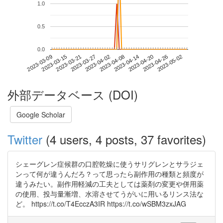
1.0
0.5
0.0
2023-04-26
2023-03-09
2023-03-27
2023-04-14
2023-05-02
2023-03-15
2023-04-02
2023-04-20
2023-03-21
2023-04-08
外部データベース (DOI)
Google Scholar
Twitter
(4 users, 4 posts, 37 favorites)
シェーグレン症候群の口腔乾燥に使うサリグレンとサラジェ
ンって何が違うんだろ？って思ったら副作用の種類と頻度が
違うみたい。副作用軽減の工夫としては薬剤の変更や併用薬
の使用、投与量漸増、水溶させてうがいに用いるリンス法な
ど。 https://t.co/T4EcczA3IR https://t.co/wSBM3zxJAG