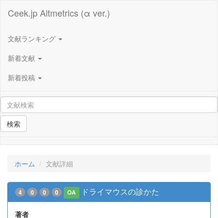
Ceek.jp Altmetrics (α ver.)
文献ランキング
新着文献
新着投稿
検索
ホーム
文献詳細
ドライマウスの診かた
4
0
0
0
OA
著者