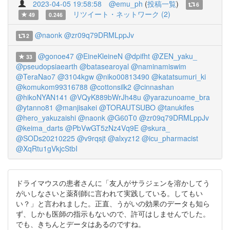
2023-04-05 19:58:58
@emu_ph
(
投稿一覧
)
6
リツイート・ネットワーク (2)
49
0.246
@naonk
@zr09q79DRMLppJv
2
@gonoe47
@EineKleineN
@dpifht
@ZEN_yaku_
33
@pseudopsiaearth
@batasearoyal
@naminamiswim
@TeraNao7
@3104kgw
@niko00813490
@katatsumuri_ki
@komukom99316788
@cottonsilk2
@cinnashan
@hikoNYAN141
@VQyK889bWrJh48u
@yarazunoame_bra
@ytanno81
@manjisakei
@TORAUTSUBO
@tanukifes
@hero_yakuzaishi
@naonk
@G60T0
@zr09q79DRMLppJv
@keima_darts
@PbVwGT5zNz4Vq9E
@skura_
@SODs20210225
@v9rqsjt
@alxyz12
@icu_pharmacist
@XqRtu1gVkjcStbI
ドライマウスの患者さんに「友人がサラジェンを溶かしてう
がいしなさいと薬剤師に言われて実践している。してもい
い？」と言われました。正直、うがいの効果のデータも知ら
ず、しかも医師の指示もないので、許可はしませんでした。
でも、きちんとデータはあるのですね。