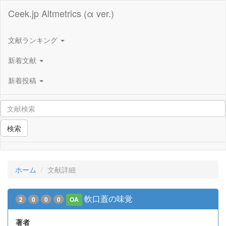
Ceek.jp Altmetrics (α ver.)
文献ランキング
新着文献
新着投稿
検索
ホーム
文献詳細
軟口蓋の味覚
2
0
0
0
OA
著者