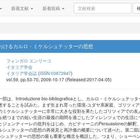
新着文献
新着投稿
話におけるカルロ・ミケルシュテッターの思想
フォンガロ エンリーコ
イタリア学会
イタリア学会誌
(
ISSN:03872947
)
vol.59, pp.53-70, 2009-10-17 (Released:2017-04-05)
、Introduzione bio-bibliograficaとし、カルロ・ミケ
述することを試みた。まず生まれ育った環境-ユダヤ系家庭、ゴリツィ
のミケルシュテッターに非常に大きな役割を果たしたゴリツィアでの友
を絶つまでの短い生涯の最後の期間を過ごしたフィレンツェでの生活に
ジェンティーレの批判をはじめ、カピティーニのPersuasioneの解
ッターの思想の再発見と再評価の概要について述べた。第二部は、Il mondo dell
し、ミケルシュテッターの思想の最も重要な概念を概説した。つまり、ショ