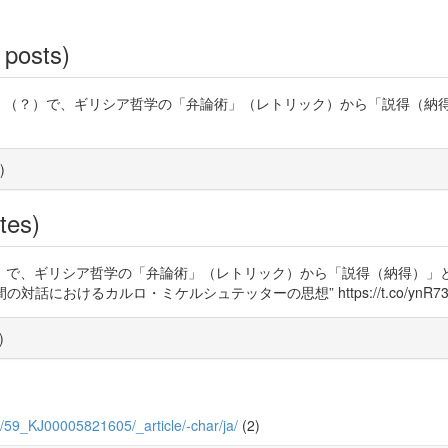
 posts)
辞』（？）で、ギリシア哲学の「弁論術」（レトリック）から「説得（納
)
tes)
）で、ギリシア哲学の「弁論術」（レトリック）から「説得（納得）」
対話におけるカルロ・ミケルシュテッターの思想” https://t.co/ynR73
)
59/0/59_KJ00005821605/_article/-char/ja/
(2)