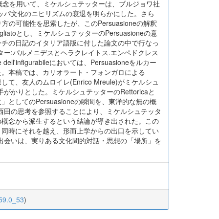
ricaの概念を用いて、ミケルシュテッターは、ブルジョワ社
ッパ文化のニヒリズムの衰退を明らかにした。さら
り方の可能性を思索したが、このPersuasioneの解釈
vegliatoとし、ミケルシュテッターのPersuasioneの意
ルカーチの日記のイタリア語版に付した論文の中で行なっ
ー:パルメニデスとヘラクレイトス.エンペドクレス
e dell'infigurabileにおいては、Persuasioneをルカー
れた。本稿では、カリオラート・フォンガロによる
友人のムロイレ(Enrico Mreule)がミケルシュ
りとした。ミケルシュテッターのRettoricaと
としてのPersuasioneの瞬間を、東洋的な無の概
西田の思考を参照することにより、ミケルシュテッタ
有」の概念から派生するという結論が導き出された。この
るが、同時にそれを越え、形而上学からの出口を示してい
出会いは、実りある文化間的対話・思想の「場所」を
i.59.0_53
)