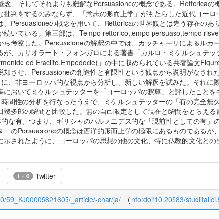
aの概念、そしてそれよりも難解なPersuasioneの概念である。Retto
な批判をするのみならず、「意志の形而上学」がもたらした近代ヨーロ
ersuasioneの概念を用いて、Rettoricaの世界観とは違う存在のあ
る。第三部は、Tempo rettorico,tempo persuaso,tempo ris
ら考察した。Persuasioneの解釈の中では、カッチャーリによる
るが、カリオラート・フォンガロによる著書「カルロ・ミケルシュテッタ
er:Parmenide ed Eraclito.Empedocle)」の中に収められている共著論文Figur
却させ、Persuasioneの創造性と有限性という観点から説明がなさ
釈をさらに、非ヨーロッパ的な視点から分析し、新しい解釈を試みた。それに際して、
においてミケルシュテッターを「ヨーロッパの釈尊」と評したことを手がか
景にある時間性の分析を行なったうえで、ミケルシュテッターの「有の完全無欠」
田幾多郎の瞬間と比較した。無の自己限定として現在と瞬間をとらえる
eは、西洋的な有、つまり、ギリシャのパルメニデス的な「現前性としての
ーのPersuasioneの概念は西洋的形而上学の極限にあるものであ
に示されたように、ヨーロッパの思想の他の文化、特に仏教的文化との
Twitter
1 + 0
/59/0/59_KJ00005821605/_article/-char/ja/
(
info:doi/10.20583/studiitalic