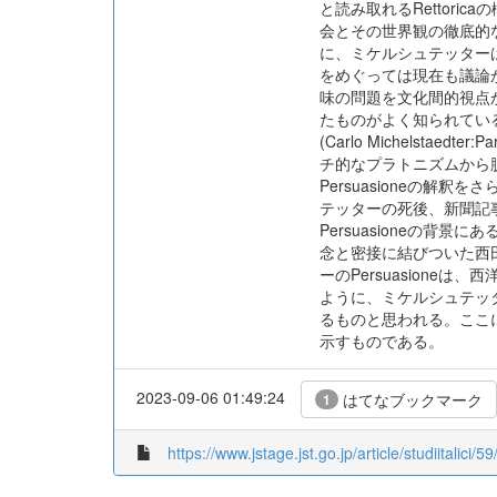
と読み取れるRettoric
会とその世界観の徹底的
に、ミケルシュテッターは、P
をめぐっては現在も議論が続いてい
味の問題を文化間的視点か
たものがよく知られてい
(Carlo Michelstaedt
チ的なプラトニズムから脱
Persuasioneの解
テッターの死後、新聞記事
Persuasioneの背
念と密接に結びついた西
ーのPersuasion
ように、ミケルシュテッタ
るものと思われる。ここ
示すものである。
2023-09-06 01:49:24
はてなブックマーク
1
https://www.jstage.jst.go.jp/article/studiitalici