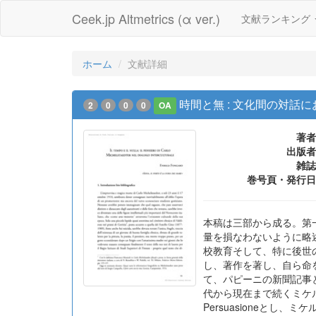
Ceek.jp Altmetrics (α ver.)
文献ランキング
ホーム
文献詳細
時間と無 : 文化間の対
2
0
0
0
OA
著者
出版者
雑誌
巻号頁・発行日
本稿は三部から成る。第一部は
量を損なわないように略
校教育そして、特に後世
し、著作を著し、自ら命
て、パピーニの新聞記事と
代から現在まで続くミケルシュテ
Persuasioneと