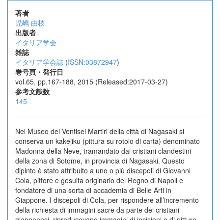
著者
児嶋 由枝
出版者
イタリア学会
雑誌
イタリア学会誌
(
ISSN:03872947
)
巻号頁・発行日
vol.65, pp.167-188, 2015 (Released:2017-03-27)
参考文献数
145
Nel Museo dei Ventisei Martiri della città di Nagasaki si
conserva un kakejiku (pittura su rotolo di carta) denominato
Madonna della Neve, tramandato dai cristiani clandestini
della zona di Sotome, in provincia di Nagasaki. Questo
dipinto è stato attribuito a uno o più discepoli di Giovanni
Cola, pittore e gesuita originario del Regno di Napoli e
fondatore di una sorta di accademia di Belle Arti in
Giappone. I discepoli di Cola, per rispondere all’incremento
della richiesta di immagini sacre da parte dei cristiani
giapponesi, riproducevano immagini di incisioni o di pitture