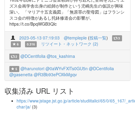
ズス会画学舎出身の絵師が制作という児嶋先生の仮説が興味
深い。 「マリア十五玄義図」「無原罪の聖母図」はフランシ
スコ会の特徴があるし托鉢修道会の影響が。
https://t.co/BpqWGB3Qlc
2023-05-13 07:19:03
@templeple
(
投稿一覧
)
3
リツイート・ネットワーク (2)
6
0.316
@DCentifolia
@tos_kashima
2
@harunotori
@0aWYvFXlTs0GU5n
@DCentifolia
5
@gasenetta
@R3Bb93ePOXkMgqv
収集済み URL リスト
https://www.jstage.jst.go.jp/article/studiitalici/65/0/65_167/_arti
char/ja/
(3)