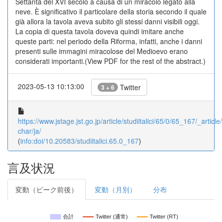
Settanta del XVI secolo a causa di un miracolo legato alla
neve. È significativo il particolare della storia secondo il quale
già allora la tavola aveva subito gli stessi danni visibili oggi.
La copia di questa tavola doveva quindi imitare anche
queste parti: nel periodo della Riforma, infatti, anche i danni
presenti sulle immagini miracolose del Medioevo erano
considerati importanti.(View PDF for the rest of the abstract.)
2023-05-13 10:13:00
Twitter
3 + 6
https://www.jstage.jst.go.jp/article/studiitalici/65/0/65_167/_article/
char/ja/
(
info:doi/10.20583/studiitalici.65.0_167
)
言及状況
変動（ピーク前後）
変動（月別）
分布
合計
Twitter (通常)
Twitter (RT)