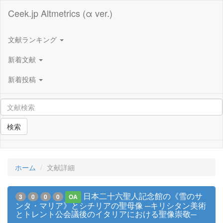
Ceek.jp Altmetrics (α ver.)
文献ランキング
新着文献
新着投稿
検索
ホーム
文献詳細
日本二十六聖人記念館の《雪のサ
3
0
0
0
OA
ンタ・マリア》とシチリアの聖母像 ─キリシタン美術
とトレント公会議後のイタリアにおける聖像崇敬─