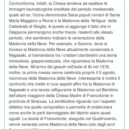
Controriforma, infatti, la Chiesa tendeva ad esaltare le
immagini taumaturgiche ereditate del periodo medioevale,
quale ad es. l’icona denominata Salus populi romani di Santa
Maria Maggiore a Roma e la Madonna della “Antigua” della
Cattedrale di Siviglia. A questo si aggiunge il fatto che in
Giappone permangono anche tracce, risalenti allo stesso
periodo, che sembrano indicare la venerazione della
Madonna della Neve. Per esempio, a Sotome, dove si
trovava la Madonna della Neve attualmente conservata a
Nagasaki, si tramandava tra i cristiani clandestini una storia
miracolosa, giapponesizzata, che riguardava la Madonna
della Neve. All’arrivo dei gesuiti nell’isola di Iki nel 1578,
inoltre, la prima messa venne celebrata proprio il 5 agosto,
ricorrenza della Madonna della Neve. Interessante è inoltre il
confronto che mette in luce aspetti affini fra la Madonna di
Nagasaki e una tavola raffigurante la Madonna col Bambino
dell’altare maggiore della Chiesa Madre di Francofonte in
provincia di Siracusa. La similitudine riguarda non l’aspetto
stilistico ma quello compositivo e permette di evidenziare
come anche le parti danneggiate del dipinto siano quasi
uguali. La tavola di Francofonte, eseguita nel Quattrocento,
venne venerata come Madonna della Neve solo dagli anni