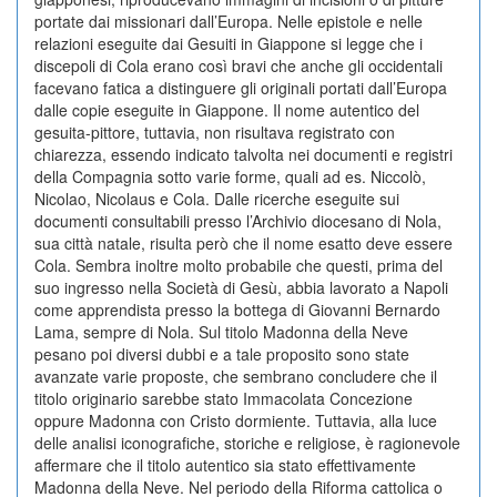
portate dai missionari dall’Europa. Nelle epistole e nelle
relazioni eseguite dai Gesuiti in Giappone si legge che i
discepoli di Cola erano così bravi che anche gli occidentali
facevano fatica a distinguere gli originali portati dall’Europa
dalle copie eseguite in Giappone. Il nome autentico del
gesuita-pittore, tuttavia, non risultava registrato con
chiarezza, essendo indicato talvolta nei documenti e registri
della Compagnia sotto varie forme, quali ad es. Niccolò,
Nicolao, Nicolaus e Cola. Dalle ricerche eseguite sui
documenti consultabili presso l’Archivio diocesano di Nola,
sua città natale, risulta però che il nome esatto deve essere
Cola. Sembra inoltre molto probabile che questi, prima del
suo ingresso nella Società di Gesù, abbia lavorato a Napoli
come apprendista presso la bottega di Giovanni Bernardo
Lama, sempre di Nola. Sul titolo Madonna della Neve
pesano poi diversi dubbi e a tale proposito sono state
avanzate varie proposte, che sembrano concludere che il
titolo originario sarebbe stato Immacolata Concezione
oppure Madonna con Cristo dormiente. Tuttavia, alla luce
delle analisi iconografiche, storiche e religiose, è ragionevole
affermare che il titolo autentico sia stato effettivamente
Madonna della Neve. Nel periodo della Riforma cattolica o