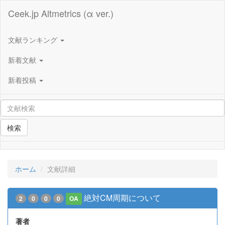
Ceek.jp Altmetrics (α ver.)
文献ランキング
新着文献
新着投稿
検索
ホーム
文献詳細
絶対CM周期について
2
0
0
0
OA
著者