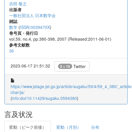
吉田 敬之
出版者
一般社団法人 日本数学会
雑誌
数学
(
ISSN:0039470X
)
巻号頁・発行日
vol.59, no.4, pp.380-398, 2007 (Released:2011-06-01)
参考文献数
36
2023-06-17 21:51:32
Twitter
2 + 15
https://www.jstage.jst.go.jp/article/sugaku/59/4/59_4_380/_article/
char/ja/
(
info:doi/10.11429/sugaku.0594380
)
言及状況
変動（ピーク前後）
変動（月別）
分布