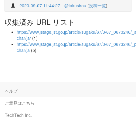
2020-09-07 11:44:27
@takusirou
(
投稿一覧
)
収集済み URL リスト
https://www.jstage.jst.go.jp/article/sugaku/67/3/67_0673246/_ar
char/ja/
(1)
https://www.jstage.jst.go.jp/article/sugaku/67/3/67_0673246/_p
char/ja
(5)
ヘルプ
ご意見はこちら
TechTech Inc.