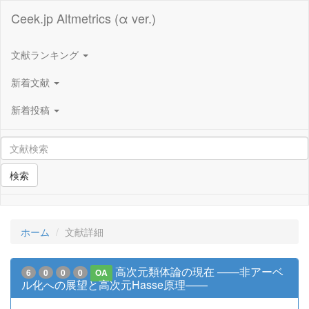
Ceek.jp Altmetrics (α ver.)
文献ランキング
新着文献
新着投稿
検索
ホーム
文献詳細
高次元類体論の現在 ——非アーベ
6
0
0
0
OA
ル化への展望と高次元Hasse原理——