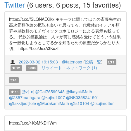
Twitter
(6 users, 6 posts, 15 favorites)
https://t.co/fSLQNAEGkx モチーフに関してはこの斎藤先生の
高次元類体論の概説も良いと思ってる。代数体のイデアル類
群や単数群のモチヴィックコホモロジーによる表示も載って
る。 代数的整数論は、人々が何に感銘を受けてどういう結果
を一般化しようとしてるかを知るための原型だからかなり大
切。 https://t.co/JexA3Kuzti
2022-03-02 19:15:03
@tatenoso
(
投稿一覧
)
1
リツイート・ネットワーク (1)
12
0.000
1
@zj_nj
@Cat76599648
@IkayakiMath
10
@2357mathgara
@kojiro1007
@NK0358241501
@fakkfjeoijfoie
@MurakamiMath
@ts10104
@tsujimotter
https://t.co/4KbMfxDHWm