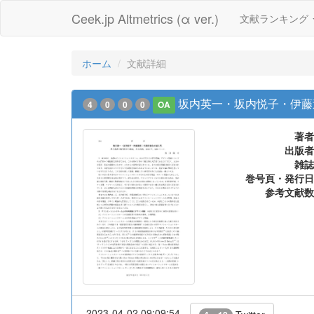
Ceek.jp Altmetrics (α ver.)
文献ランキング
ホーム
文献詳細
坂内英一・坂内悦子・伊藤達郎
4
0
0
0
OA
著者
出版者
雑誌
巻号頁・発行日
参考文献数
2023-04-02 09:09:54