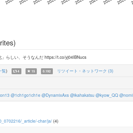
rites)
うなんだ https://t.co/yj04IBNucs
一覧
)
リツイート・ネットワーク (3)
4
15
0.192
on13
@1ch1go1ch1e
@DynamixAxs
@ikahakatsu
@kyow_QQ
@nomi
70_0702216/_article/-char/ja/
(4)