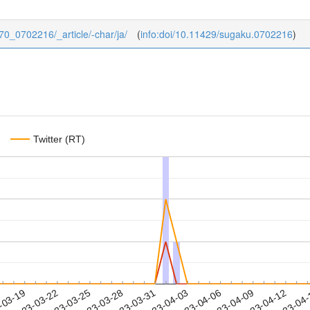
/70_0702216/_article/-char/ja/
(
info:doi/10.11429/sugaku.0702216
)
Twitter (RT)
2023-04-09
2023-04-12
2023-04
-03-19
2
2023-03-22
2023-03-25
2023-03-28
2023-03-31
2023-04-03
2023-04-06