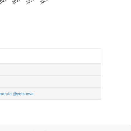
narute
@yotsunva