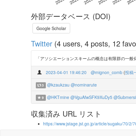
外部データベース (DOI)
Google Scholar
Twitter
(4 users, 4 posts, 12 favo
「アソシエーションスキームの概念は有限群の一般化」らしい、そ
2023-04-01 19:46:20
@mignon_comb
(
投稿
@kzaukzau
@nominarute
3
@HKTmine
@VguAfwSFK9XuDy5
@Submersi
9
収集済み URL リスト
https://www.jstage.jst.go.jp/article/sugaku/70/2/