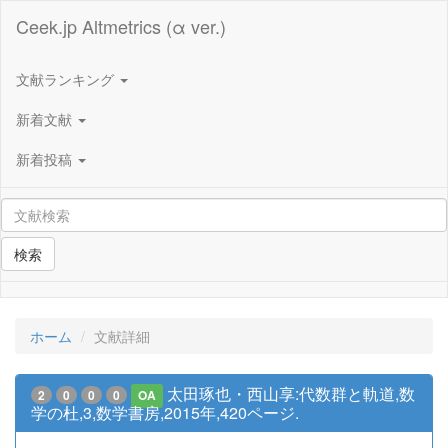
Ceek.jp Altmetrics (α ver.)
文献ランキング
新着文献
新着投稿
検索
ホーム
文献詳細
太田琢也・西山享:代数群と軌道,数
2
0
0
0
OA
学の杜,3,数学書房,2015年,420ページ.