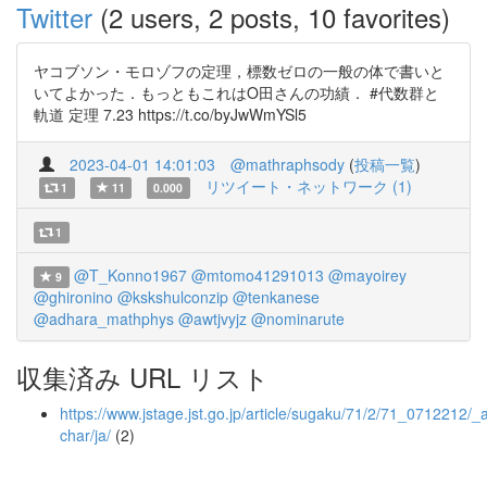
Twitter
(2 users, 2 posts, 10 favorites)
ヤコブソン・モロゾフの定理，標数ゼロの一般の体で書いと
いてよかった．もっともこれはO田さんの功績． #代数群と
軌道 定理 7.23 https://t.co/byJwWmYSl5
2023-04-01 14:01:03
@mathraphsody
(
投稿一覧
)
リツイート・ネットワーク (1)
1
11
0.000
1
@T_Konno1967
@mtomo41291013
@mayoirey
9
@ghironino
@kskshulconzip
@tenkanese
@adhara_mathphys
@awtjvyjz
@nominarute
収集済み URL リスト
https://www.jstage.jst.go.jp/article/sugaku/71/2/71_0712212/_ar
char/ja/
(2)