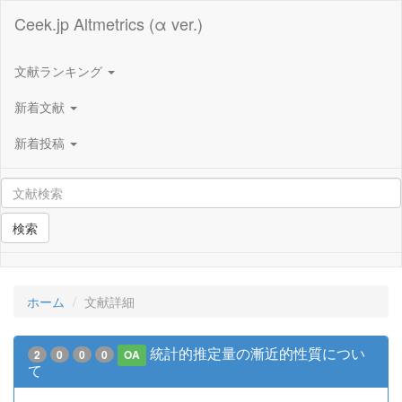
Ceek.jp Altmetrics (α ver.)
文献ランキング
新着文献
新着投稿
検索
ホーム
文献詳細
統計的推定量の漸近的性質につい
2
0
0
0
OA
て