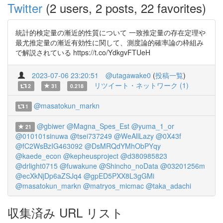
Twitter
(2 users, 2 posts, 22 favorites)
統計的検定量の漸近的性質について 一致推定量の存在定理や
最尤推定量の漸近有効性に関して、測度論的確率論の枠組み
で解説されている https://t.co/YdkgvFTUeH
2023-07-06 23:20:51
@utagawake0
(
投稿一覧
)
リツイート・ネットワーク (1)
2
31
0.218
@masatokun_markn
1
@gbiwer
@Magna_Spes_Est
@yuma_1_or
21
@010101sinuwa
@tsei737249
@WeAllLazy
@0X43f
@fC2WsBzIG463092
@DsMRQdYMhObPYqy
@kaede_econ
@kepheusproject
@d380985823
@drlight0715
@fuwakune
@Shincho_noData
@03201256m
@ecXkNjDp6aZSJq4
@gpED5PXX8L3gGMi
@masatokun_markn
@matryos_micmac
@taka_adachi
収集済み URL リスト