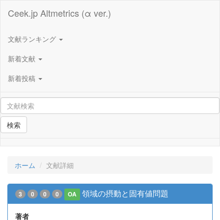
Ceek.jp Altmetrics (α ver.)
文献ランキング
新着文献
新着投稿
検索
ホーム
文献詳細
領域の摂動と固有値問題
3
0
0
0
OA
著者