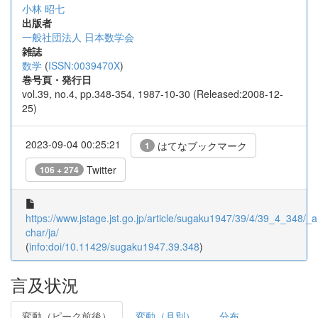
小林 昭七
出版者
一般社団法人 日本数学会
雑誌
数学
(
ISSN:0039470X
)
巻号頁・発行日
vol.39, no.4, pp.348-354, 1987-10-30 (Released:2008-12-
25)
2023-09-04 00:25:21
はてなブックマーク
1
Twitter
106 + 274
https://www.jstage.jst.go.jp/article/sugaku1947/39/4/39_4_348/_ar
char/ja/
(
info:doi/10.11429/sugaku1947.39.348
)
言及状況
変動（ピーク前後）
変動（月別）
分布