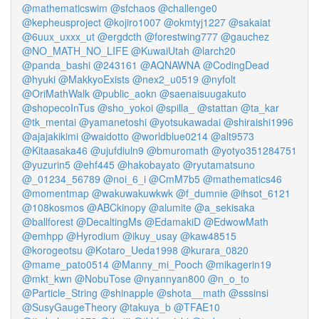
@mathematicswim
@sfchaos
@challenge0
@kepheusproject
@kojiro1007
@okmtyj1227
@sakaiat
@6uux_uxxx_ut
@ergdcth
@forestwing777
@gauchez
@NO_MATH_NO_LIFE
@KuwaiUtah
@larch20
@panda_bashi
@243161
@AQNAWNA
@CodingDead
@hyuki
@MakkyoExists
@nex2_u0519
@nyfolt
@OriMathWalk
@public_aokn
@saenaisuugakuto
@shopecoInTus
@sho_yokoi
@spilla_
@stattan
@ta_kar
@tk_mentai
@yamanetoshi
@yotsukawadai
@shiraishi1996
@ajajakikimi
@waidotto
@worldblue0214
@alt9573
@Kitaasaka46
@ujufdiuln9
@bmuromath
@yotyo351284751
@yuzurin5
@ehf445
@hakobayato
@ryutamatsuno
@_01234_56789
@noi_6_i
@CmM7b5
@mathematics46
@momentmap
@wakuwakuwkwk
@f_dumnie
@ihsot_6121
@108kosmos
@ABCkinopy
@alumite
@a_sekisaka
@ballforest
@DecaltingMs
@EdamakiD
@EdwowMath
@emhpp
@Hyrodium
@ikuy_usay
@kaw48515
@korogeotsu
@Kotaro_Ueda1998
@kurara_0820
@mame_pato0514
@Manny_mi_Pooch
@mikagerin19
@mkt_kwn
@NobuTose
@nyannyan800
@n_o_to
@Particle_String
@shinapple
@shota__math
@sssinsi
@SusyGaugeTheory
@takuya_b
@TFAE10