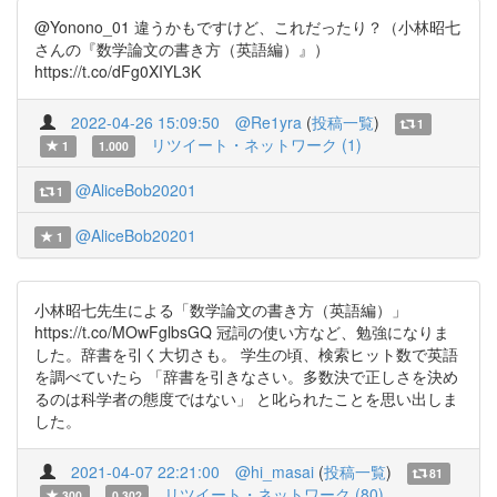
@Yonono_01 違うかもですけど、これだったり？（小林昭七
さんの『数学論文の書き方（英語編）』）
https://t.co/dFg0XIYL3K
2022-04-26 15:09:50
@Re1yra
(
投稿一覧
)
1
リツイート・ネットワーク (1)
1
1.000
@AliceBob20201
1
@AliceBob20201
1
小林昭七先生による「数学論文の書き方（英語編）」
https://t.co/MOwFglbsGQ 冠詞の使い方など、勉強になりま
した。辞書を引く大切さも。 学生の頃、検索ヒット数で英語
を調べていたら 「辞書を引きなさい。多数決で正しさを決め
るのは科学者の態度ではない」 と叱られたことを思い出しま
した。
2021-04-07 22:21:00
@hi_masai
(
投稿一覧
)
81
リツイート・ネットワーク (80)
300
0.302