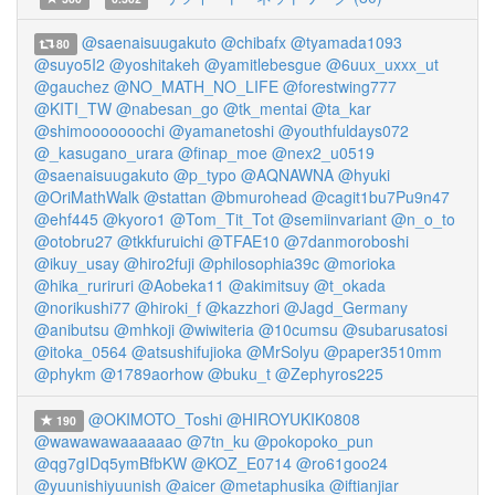
@saenaisuugakuto
@chibafx
@tyamada1093
80
@suyo5I2
@yoshitakeh
@yamitlebesgue
@6uux_uxxx_ut
@gauchez
@NO_MATH_NO_LIFE
@forestwing777
@KITI_TW
@nabesan_go
@tk_mentai
@ta_kar
@shimooooooochi
@yamanetoshi
@youthfuldays072
@_kasugano_urara
@finap_moe
@nex2_u0519
@saenaisuugakuto
@p_typo
@AQNAWNA
@hyuki
@OriMathWalk
@stattan
@bmurohead
@cagit1bu7Pu9n47
@ehf445
@kyoro1
@Tom_Tit_Tot
@semiinvariant
@n_o_to
@otobru27
@tkkfuruichi
@TFAE10
@7danmoroboshi
@ikuy_usay
@hiro2fuji
@philosophia39c
@morioka
@hika_ruriruri
@Aobeka11
@akimitsuy
@t_okada
@norikushi77
@hiroki_f
@kazzhori
@Jagd_Germany
@anibutsu
@mhkoji
@wiwiteria
@10cumsu
@subarusatosi
@itoka_0564
@atsushifujioka
@MrSolyu
@paper3510mm
@phykm
@1789aorhow
@buku_t
@Zephyros225
@OKIMOTO_Toshi
@HIROYUKIK0808
190
@wawawawaaaaaao
@7tn_ku
@pokopoko_pun
@qg7gIDq5ymBfbKW
@KOZ_E0714
@ro61goo24
@yuunishiyuunish
@aicer
@metaphusika
@iftianjiar