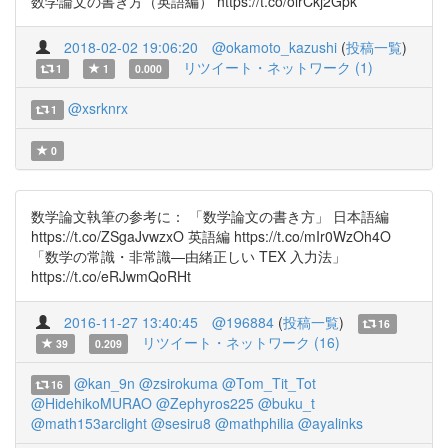
数学論文の書き方（英語編） https://t.co/olrCkj2Gpk
2018-02-02 19:06:20
@okamoto_kazushi
(
投稿一覧
)
リツイート・ネットワーク (1)
1
1
0.000
@xsrknrx
1
0
数学論文執筆の参考に： 「数学論文の書き方」 日本語編
https://t.co/ZSgaJvwzxO 英語編 https://t.co/mIr0WzOh4O
「数学の常識・非常識—由緒正しい TEX 入力法」
https://t.co/eRJwmQoRHt
2016-11-27 13:40:45
@196884
(
投稿一覧
)
16
リツイート・ネットワーク (16)
39
0.209
@kan_9n
@zsirokuma
@Tom_Tit_Tot
16
@HidehikoMURAO
@Zephyros225
@buku_t
@math153arclight
@sesiru8
@mathphilia
@ayalinks