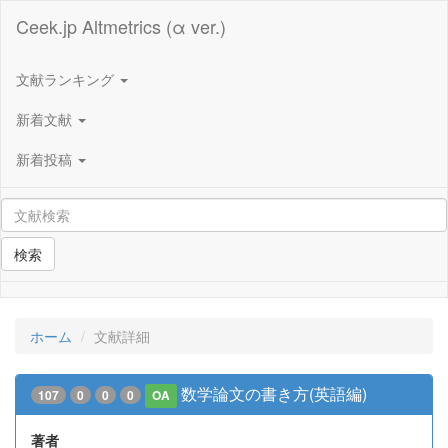
Ceek.jp Altmetrics (α ver.)
文献ランキング
新着文献
新着投稿
検索
ホーム
文献詳細
数学論文の書き方(英語編)
107
0
0
0
OA
著者