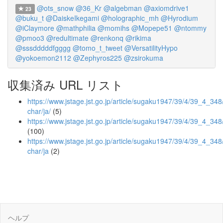
@ots_snow
@36_Kr
@algebman
@axiomdrive1
23
@buku_t
@DaiskeIkegami
@holographic_mh
@Hyrodium
@iClaymore
@mathphilia
@momihs
@Mopepe51
@ntommy
@pmoo3
@redultimate
@renkonq
@rikima
@sssdddddfgggg
@tomo_t_tweet
@VersatilityHypo
@yokoemon2112
@Zephyros225
@zsirokuma
収集済み URL リスト
https://www.jstage.jst.go.jp/article/sugaku1947/39/4/39_4_348/
char/ja/
(5)
https://www.jstage.jst.go.jp/article/sugaku1947/39/4/39_4_348
(100)
https://www.jstage.jst.go.jp/article/sugaku1947/39/4/39_4_348
char/ja
(2)
ヘルプ