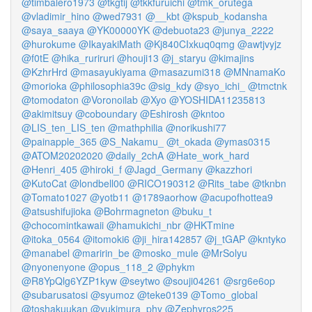
@timbalero1973
@tkgtij
@tkkfuruichi
@tmk_orutega
@vladimir_hino
@wed7931
@__kbt
@kspub_kodansha
@saya_saaya
@YK00000YK
@debuota23
@junya_2222
@hurokume
@IkayakiMath
@Kj840CIxkuq0qmg
@awtjvyjz
@f0tE
@hika_ruriruri
@houji13
@j_staryu
@kimajins
@KzhrHrd
@masayukiyama
@masazumi318
@MNnamaKo
@morioka
@philosophia39c
@sig_kdy
@syo_ichi_
@tmctnk
@tomodaton
@Voronoilab
@Xyo
@YOSHIDA11235813
@akimitsuy
@coboundary
@Eshirosh
@kntoo
@LIS_ten_LIS_ten
@mathphilia
@norikushi77
@painapple_365
@S_Nakamu_
@t_okada
@ymas0315
@ATOM20202020
@daily_2chA
@Hate_work_hard
@Henri_405
@hiroki_f
@Jagd_Germany
@kazzhori
@KutoCat
@londbell00
@RICO190312
@Rits_tabe
@tknbn
@Tomato1027
@yotb11
@1789aorhow
@acupofhottea9
@atsushifujioka
@Bohrmagneton
@buku_t
@chocomintkawaii
@hamukichi_nbr
@HKTmine
@itoka_0564
@itomoki6
@ji_hira142857
@j_tGAP
@kntyko
@manabel
@maririn_be
@mosko_mule
@MrSolyu
@nyonenyone
@opus_118_2
@phykm
@R8YpQlg6YZP1kyw
@seytwo
@souji04261
@srg6e6op
@subarusatosi
@syumoz
@teke0139
@Tomo_global
@toshakuukan
@yukimura_phy
@Zephyros225