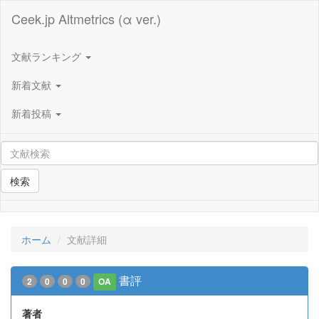
Ceek.jp Altmetrics (α ver.)
文献ランキング
新着文献
新着投稿
検索
ホーム
文献詳細
書評
2
0
0
0
OA
著者