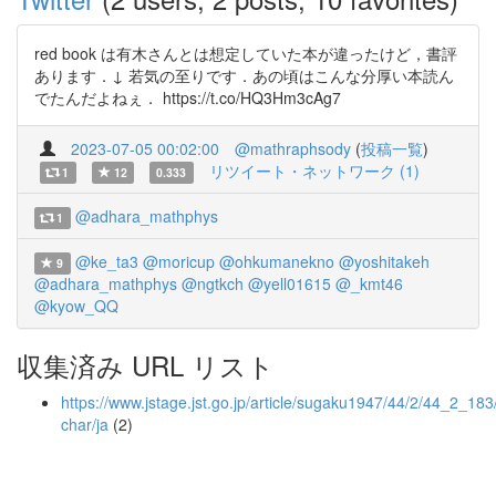
red book は有木さんとは想定していた本が違ったけど，書評
あります．↓ 若気の至りです．あの頃はこんな分厚い本読ん
でたんだよねぇ． https://t.co/HQ3Hm3cAg7
2023-07-05 00:02:00
@mathraphsody
(
投稿一覧
)
リツイート・ネットワーク (1)
1
12
0.333
@adhara_mathphys
1
@ke_ta3
@moricup
@ohkumanekno
@yoshitakeh
9
@adhara_mathphys
@ngtkch
@yell01615
@_kmt46
@kyow_QQ
収集済み URL リスト
https://www.jstage.jst.go.jp/article/sugaku1947/44/2/44_2_183
char/ja
(2)