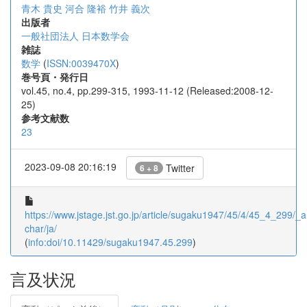
青木 貴史
河合 隆裕
竹井 義次
出版者
一般社団法人 日本数学会
雑誌
数学
(
ISSN:0039470X
)
巻号頁・発行日
vol.45, no.4, pp.299-315, 1993-11-12 (Released:2008-12-
25)
参考文献数
23
2023-09-08 20:16:19
Twitter
6 + 8
https://www.jstage.jst.go.jp/article/sugaku1947/45/4/45_4_299/_ar
char/ja/
(
info:doi/10.11429/sugaku1947.45.299
)
言及状況