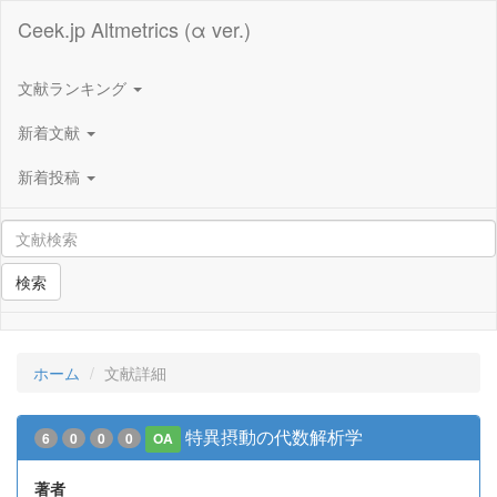
Ceek.jp Altmetrics (α ver.)
文献ランキング
新着文献
新着投稿
検索
ホーム
文献詳細
特異摂動の代数解析学
6
0
0
0
OA
著者