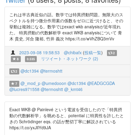
これは半古典近似の話。数学では特異摂動問題。無限大のス
ペクトルを持つ微分作用素の係数をゼロに近づけると、その
挙動は複雑になる。数学ではexact wkb analysisが近年現れ
た。 特異摂動の代数解析学 exact WKB analysisについて 青
木 貴史, 河合 隆裕, 竹井 義次 https://t.co/wVhZBQ3mVv
2023-09-08 19:58:53
@chibafx
(
投稿一覧
)
2
リツイート・ネットワーク (2)
8
0.535
@dc1394
@termoshtt
2
@_mod_p
@umedooon
@dc1394
@EADGCGDA
7
@lucres971558
@termoshtt
@_kmt46
Exact WKB @ Painlevé という電波を受信したので「特異摂
動の代数解析学」を眺めると、potential に特異性を許したと
きの Schrödinger eqs. の話が懇切丁寧に解説されている
https://t.co/yxJllYd9JA