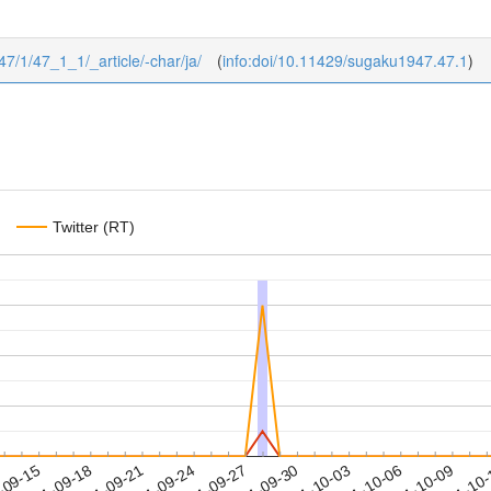
47/1/47_1_1/_article/-char/ja/
(
info:doi/10.11429/sugaku1947.47.1
)
Twitter (RT)
2021-10-06
2021-10-09
2021-10
-09-15
2
2021-09-18
2021-09-21
2021-09-24
2021-09-27
2021-09-30
2021-10-03