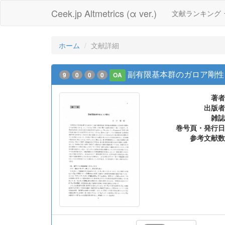
Ceek.jp Altmetrics (α ver.)
文献ランキング
ホーム
文献詳細
副有限基本群のガロア剛性
9
0
0
0
OA
著者
出版者
雑誌
巻号頁・発行日
参考文献数