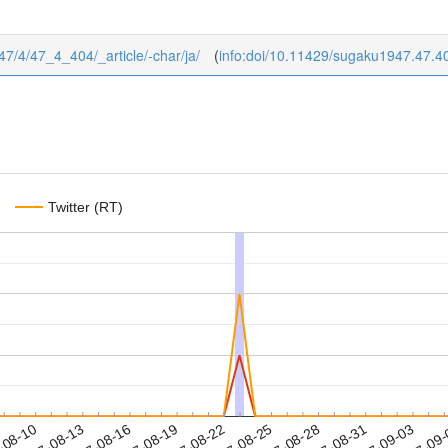
/47/4/47_4_404/_article/-char/ja/
(
info:doi/10.11429/sugaku1947.47.4
Twitter (RT)
2017-08-31
2017-09-03
2017-09
-08-10
2
2017-08-13
2017-08-16
2017-08-19
2017-08-22
2017-08-25
2017-08-28