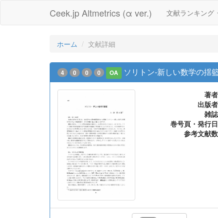
Ceek.jp Altmetrics (α ver.)
文献ランキング
ホーム
文献詳細
ソリトン-新しい数学の揺
4
0
0
0
OA
著者
出版者
雑誌
巻号頁・発行日
参考文献数