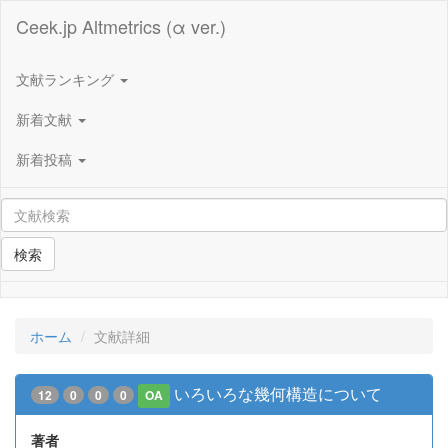
Ceek.jp Altmetrics (α ver.)
文献ランキング
新着文献
新着投稿
検索
ホーム
文献詳細
いろいろな幾何構造について
12
0
0
0
OA
著者