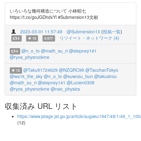
いろいろな幾何構造について 小林昭七
https://t.co/goJGDhdxYl #Submersion13文献
2023-03-01 11:57:49
@Submersion13
(
投稿一覧
)
リツイート・ネットワーク (4)
5
15
0.577
@n_o_to
@math_su_ri
@stepney141
4
@ryos_physrockme
@Taku91724629
@NZQRC99
@TacchanTokyo
12
@wa1k_the_sky
@n_o_to
@suwosu_bun
@takusirou
@math_su_ri
@stepney141
@Lucien0308
@ryos_physrockme
@nao_physics
収集済み URL リスト
https://www.jstage.jst.go.jp/article/sugaku1947/49/1/49_1_100
(12)