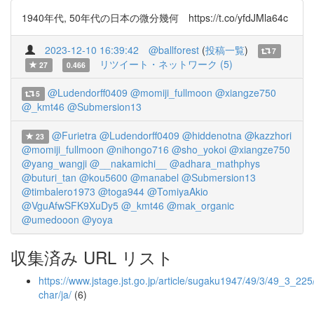
1940年代, 50年代の日本の微分幾何 https://t.co/yfdJMla64c
2023-12-10 16:39:42
@ballforest
(
投稿一覧
)
7
リツイート・ネットワーク (5)
27
0.466
@Ludendorff0409
@momiji_fullmoon
@xiangze750
5
@_kmt46
@Submersion13
@Furietra
@Ludendorff0409
@hiddenotna
@kazzhori
23
@momiji_fullmoon
@nihongo716
@sho_yokoi
@xiangze750
@yang_wangji
@__nakamichi__
@adhara_mathphys
@buturi_tan
@kou5600
@manabel
@Submersion13
@timbalero1973
@toga944
@TomiyaAkio
@VguAfwSFK9XuDy5
@_kmt46
@mak_organic
@umedooon
@yoya
収集済み URL リスト
https://www.jstage.jst.go.jp/article/sugaku1947/49/3/49_3_225/
char/ja/
(6)