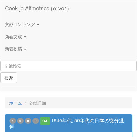
Ceek.jp Altmetrics (α ver.)
文献ランキング
新着文献
新着投稿
検索
ホーム
文献詳細
1940年代, 50年代の日本の微分幾
6
0
0
0
OA
何