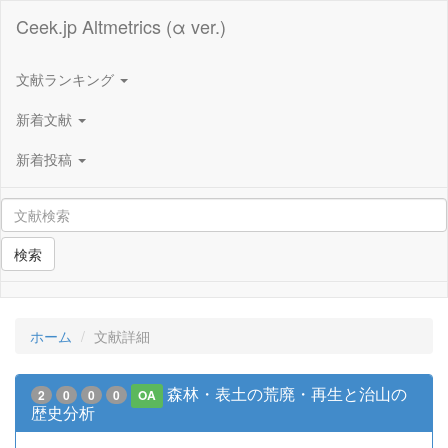
Ceek.jp Altmetrics (α ver.)
文献ランキング
新着文献
新着投稿
検索
ホーム
文献詳細
森林・表土の荒廃・再生と治山の
2
0
0
0
OA
歴史分析