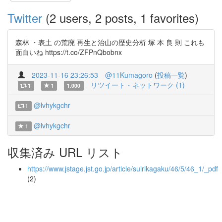
Twitter
(2 users, 2 posts, 1 favorites)
森林 ・表土 の荒廃 再生と治山の歴史分析 塚 本 良 則 これも
面白いね https://t.co/ZFPnQbobnx
2023-11-16 23:26:53
@11Kumagoro
(
投稿一覧
)
リツイート・ネットワーク (1)
1
1
1.000
@lvhykgchr
1
@lvhykgchr
1
収集済み URL リスト
https://www.jstage.jst.go.jp/article/suirikagaku/46/5/46_1/_pdf
(2)