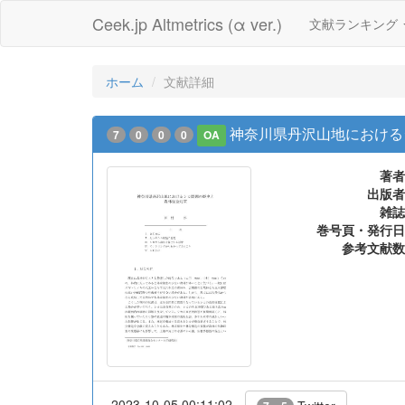
Ceek.jp Altmetrics (α ver.)
文献ランキング
ホーム
文献詳細
神奈川県丹沢山地における
7
0
0
0
OA
著者
出版者
雑誌
巻号頁・発行日
参考文献数
2023-10-05 00:11:02