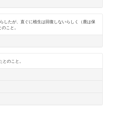
、鹿の数は減らしたが、直ぐに植生は回復しないらしく（鹿は保
とのこと。
れていたとのこと。