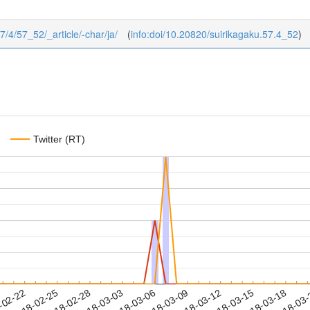
57/4/57_52/_article/-char/ja/
(
info:doi/10.20820/suirikagaku.57.4_52
)
Twitter (RT)
2018-03-15
2018-03-18
2018-03
-02-22
2
2018-02-25
2018-02-28
2018-03-03
2018-03-06
2018-03-09
2018-03-12