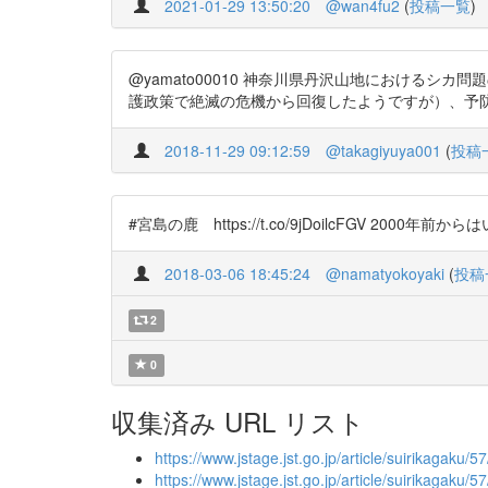
2021-01-29 13:50:20
@wan4fu2
(
投稿一覧
)
@yamato00010 神奈川県丹沢山地におけるシカ問題
護政策で絶滅の危機から回復したようですが）、予
2018-11-29 09:12:59
@takagiyuya001
(
投稿
#宮島の鹿 https://t.co/9jDoilcFGV 2000
2018-03-06 18:45:24
@namatyokoyaki
(
投稿
2
0
収集済み URL リスト
https://www.jstage.jst.go.jp/article/suirikagaku/57
https://www.jstage.jst.go.jp/article/suirikagaku/