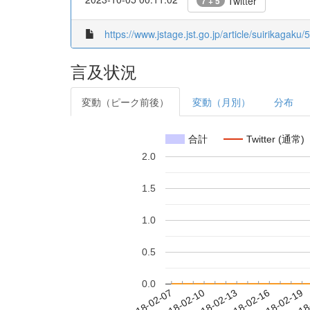
Twitter
7 + 5
https://www.jstage.jst.go.jp/article/suirikagaku/
言及状況
変動（ピーク前後）
変動（月別）
分布
合計
Twitter (通常)
2.0
1.5
1.0
0.5
0.0
2018-02-13
2018-02-16
2018-02-19
2018
2018-02-07
2018-02-10