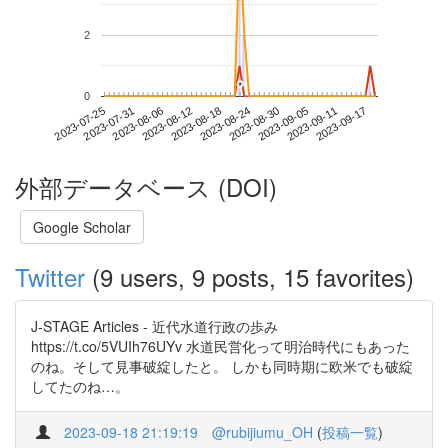
2
*
*
0
2023-09-11
2023-07-25
2023-08-12
2023-08-30
2023-09-17
2023-07-31
2023-08-18
2023-09-05
2023-08-06
2023-08-24
外部データベース (DOI)
Google Scholar
Twitter
(9 users, 9 posts, 15 favorites)
J-STAGE Articles - 近代水道行政の歩み
https://t.co/5VUIh76UYv 水道民営化って明治時代にもあった
のね。そして見事破綻したと。 しかも同時期に欧米でも破綻
してたのね…。
2023-09-18 21:19:19
@rubijiumu_OH
(
投稿一覧
)