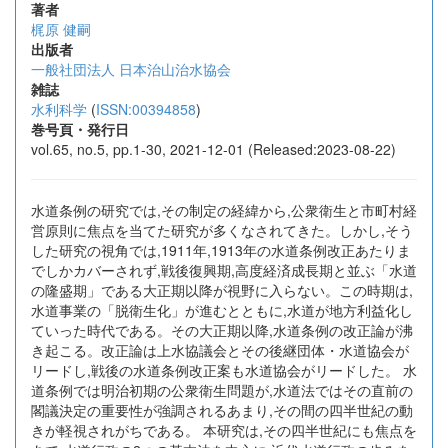
著者
梶原 健嗣
出版者
一般社団法人 日本治山治水協会
雑誌
水利科学
(
ISSN:00394858
)
巻号頁・発行日
vol.65, no.5, pp.1-30, 2021-12-01 (Released:2023-08-22)
水道条例の研究では,その制定の経緯から,公衆衛生と市町村経
営原則に焦点を当てた研究が多くなされてきた。しかし,そう
した研究の視角では,1911年,1913年の水道条例改正あたりま
でしかカバーされず,戦後復興期,高度経済成長期と並ぶ「水道
の隆盛期」である大正期以降が視野に入らない。この時期は,
水道事業の「脱衛生化」が進むとともに,水道が地方利益化し
ていった時代である。その大正期以降,水道条例の改正論が沸
き起こる。改正論は上水協議会とその後継団体・水道協会が
リードし,戦後の水道条例改正案も水道協会がリードした。 水
道条例では明治初期の公衆衛生問題が,水道法ではその直前の
閣議決定の重要性が強調されるあまり,その間の四半世紀の動
きが軽視されがちである。 本研究は,その四半世紀にも焦点を