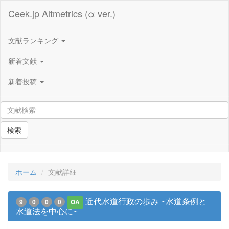
Ceek.jp Altmetrics (α ver.)
文献ランキング
新着文献
新着投稿
検索
ホーム
文献詳細
近代水道行政の歩み ~水道条例と
9
0
0
0
OA
水道法を中心に~