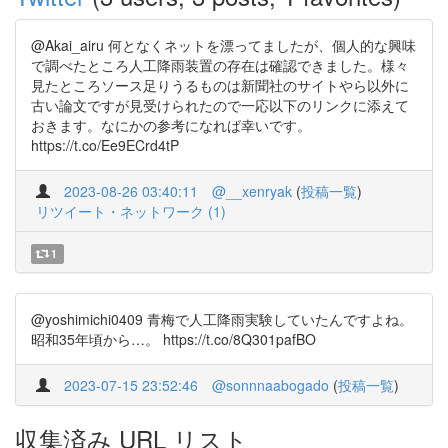
@Akai_airu 何となくネットを漂ってましたが、個人的な興味
で調べたところ人工降雨装置の存在は確認できました。様々
見たところソース足りうるものは新聞社のサイトやら以外に
古い論文ですが見受けられたので一応以下のリンクに添えて
おきます。なにかの参考になれば幸いです。
https://t.co/Ee9ECrd4tP
2023-08-26 03:40:11
@__xenryak
(
投稿一覧
)
リツイート・ネットワーク (1)
1
@yoshimichi0409 青梅で人工降雨実験していたんですよね。
昭和35年頃から…。 https://t.co/8Q301pafBO
2023-07-15 23:52:46
@sonnnaabogado
(
投稿一覧
)
収集済み URL リスト