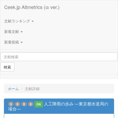
Ceek.jp Altmetrics (α ver.)
文献ランキング
新着文献
新着投稿
検索
ホーム
文献詳細
人工降雨の歩み ―東京都水道局の
3
0
0
0
OA
場合―