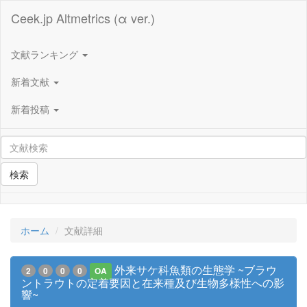
Ceek.jp Altmetrics (α ver.)
文献ランキング
新着文献
新着投稿
検索
ホーム
文献詳細
外来サケ科魚類の生態学 ~ブラウ
2
0
0
0
OA
ントラウトの定着要因と在来種及び生物多様性への影
響~