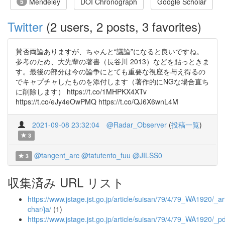
Mendeley
DOI Chronograph
Google Scholar
5
Twitter
(2 users, 2 posts, 3 favorites)
賛否両論ありますが、ちゃんと“議論”になると良いですね。
参考のため、大先輩の著書（長谷川 2013）などを貼っときま
す。最後の部分は今の論争にとても重要な視座を与え得るの
でキャプチャしたものを添付します（著作的にNGな場合直ち
に削除します） https://t.co/1MHPKX4XTv
https://t.co/eJy4eOwPMQ https://t.co/QJ6X6wnL4M
2021-09-08 23:32:04
@Radar_Observer
(
投稿一覧
)
3
@tangent_arc
@tatutento_fuu
@JILSS0
3
収集済み URL リスト
https://www.jstage.jst.go.jp/article/suisan/79/4/79_WA1920/_art
char/ja/
(1)
https://www.jstage.jst.go.jp/article/suisan/79/4/79_WA1920/_pd