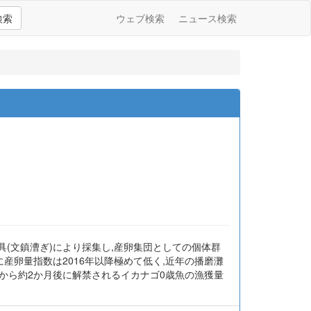
検索
ウェブ検索
ニュース検索
漁具(文鎮漕ぎ)により採集し,産卵集団としての個体群
産卵量指数は2016年以降極めて低く,近年の播磨灘
から約2か月後に解禁されるイカナゴ0歳魚の漁獲量