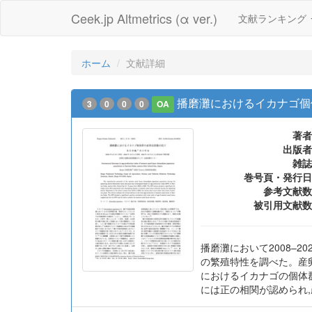
Ceek.jp Altmetrics (α ver.)
文献ランキング
ホーム
文献詳細
播磨灘におけるイカナゴ個
3
0
0
0
OA
著者
出版者
雑誌
巻号頁・発行日
参考文献数
被引用文献数
播磨灘において2008–
の繁殖特性を調べた。産卵
におけるイカナゴの個体
には正の相関が認められ