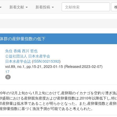
新着文献
新着投稿
体群の産卵量指数の低下
魚住 香織
西川 哲也
公益社団法人 日本水産学会
日本水産学会誌
(
ISSN:00215392
)
vol.89, no.1, pp.15-21, 2023-01-15 (Released:2023-02-07)
17
1
2020年の12月上旬から1月上旬にかけて,産卵期のイカナゴを空釣り漕ぎ
盛期における産卵親魚密度および産卵量指数は,2010年以降低下し,特に
群産卵量は低水準であることが明らかとなった。また,産卵量指数と産卵
,産卵量指数に基づく漁況予測が可能であると考えられた。