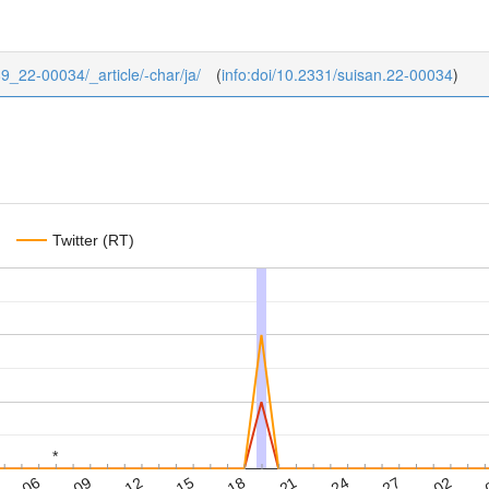
/89_22-00034/_article/-char/ja/
(
info:doi/10.2331/suisan.22-00034
)
Twitter (RT)
*
*