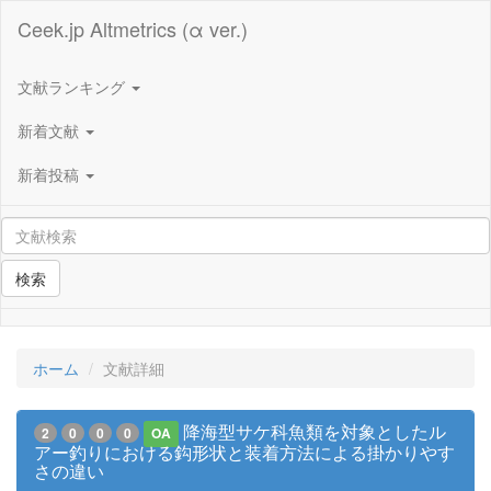
Ceek.jp Altmetrics (α ver.)
文献ランキング
新着文献
新着投稿
検索
ホーム
文献詳細
降海型サケ科魚類を対象としたル
2
0
0
0
OA
アー釣りにおける鈎形状と装着方法による掛かりやす
さの違い