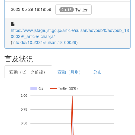
2023-05-29 16:19:59
Twitter
2 + 15
https://www.jstage.jst.go.jp/article/suisan/advpub/0/advpub_18-
00029/_article/-char/ja/
(
info:doi/10.2331/suisan.18-00029
)
言及状況
変動（ピーク前後）
変動（月別）
分布
合計
Twitter (通常)
1.00
0.75
0.50