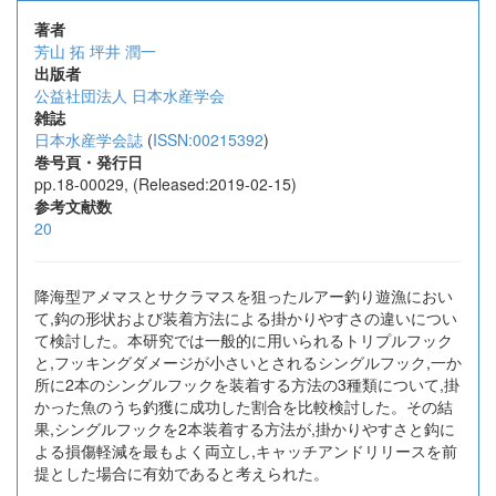
著者
芳山 拓
坪井 潤一
出版者
公益社団法人 日本水産学会
雑誌
日本水産学会誌
(
ISSN:00215392
)
巻号頁・発行日
pp.18-00029, (Released:2019-02-15)
参考文献数
20
降海型アメマスとサクラマスを狙ったルアー釣り遊漁におい
て,鈎の形状および装着方法による掛かりやすさの違いについ
て検討した。本研究では一般的に用いられるトリプルフック
と,フッキングダメージが小さいとされるシングルフック,一か
所に2本のシングルフックを装着する方法の3種類について,掛
かった魚のうち釣獲に成功した割合を比較検討した。その結
果,シングルフックを2本装着する方法が,掛かりやすさと鈎に
よる損傷軽減を最もよく両立し,キャッチアンドリリースを前
提とした場合に有効であると考えられた。