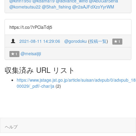
@kirin1950
@kdama19
@advance_wind
@AbuGarSeria
@kometsutsu22
@Shah_fishing
@r2aAJFdXzoYyrWM
https://t.co/7rPClaTdj5
2021-08-11 14:29:06
@gorodoku
(
投稿一覧
)
1
@meisaijiji
1
収集済み URL リスト
https://www.jstage.jst.go.jp/article/suisan/advpub/0/advpub_18
00029/_pdf/-char/ja
(2)
ヘルプ