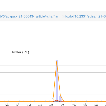
pub/0/advpub_21-00043/_article/-char/ja/
(
info:doi/10.2331/suisan.21-
Twitter (RT)
*
*