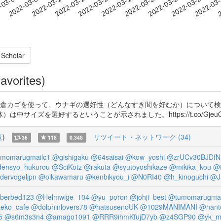
2022-03-25
2022-03-28
2022-03
-03-04
2
2022-03-07
2022-03-10
2022-03-13
2022-03-16
2022-03-19
2022-03-22
 Scholar
avorites)
石倉カゴを使って、ウナギの選好性（どんなすき間を好むか）について
イズを選好するということが示されました。https://t.co/GjeuOQ
覧
)
リツイート・ネットワーク (34)
36
118
0.348
momarugmailc1
@gishigaku
@64saisai
@kow_yoshi
@zrUCv30BJDfN
ensyo_hukurou
@SciKotz
@rakuta
@syutoyoshikaze
@mikika_kou
@t
ervogeljpn
@oikawamaru
@kenbikyou_i
@N0RI40
@h_kinoguchi
@J
berbed123
@Helmwige_104
@yu_poron
@johji_best
@tumomarugmai
eko_cafe
@dolphinlovers78
@hatsusenoUK
@1029MANIMANI
@nant
5
@s6m3s3n4
@amago1091
@RRR9ihmKfujD7yb
@z4SGP90
@yk_m