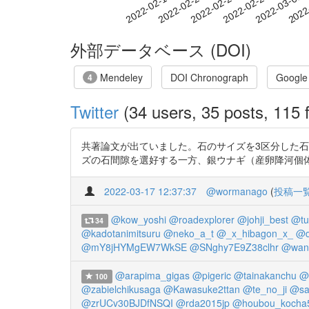
2022-02-23
2022-02-26
2022-03-01
2022
2022-02-17
2022-02-20
外部データベース (DOI)
Mendeley
DOI Chronograph
Google
4
Twitter
(34 users, 35 posts, 115 f
共著論文が出ていました。石のサイズを3区分した
ズの石間隙を選好する一方、銀ウナギ（産卵降河個体）は中サ
2022-03-17 12:37:37
@wormanago
(
投稿一
@kow_yoshi
@roadexplorer
@johji_best
@tu
34
@kadotanimitsuru
@neko_a_t
@_x_hibagon_x_
@d
@mY8jHYMgEW7WkSE
@SNghy7E9Z38clhr
@wand
@arapima_gigas
@pigeric
@tainakanchu
@
100
@zabielchikusaga
@Kawasuke2ttan
@te_no_ji
@sa
@zrUCv30BJDfNSQI
@rda2015jp
@houbou_kocha