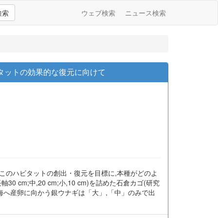
検索
ウェブ検索
ニュース検索
タットの効果的な復元に向けて
このハビタットの創出・復元を目標に,本種がどのよ
;中,20 cm;小,10 cm)を詰めた石倉カゴ(研究
海へ産卵に向かう銀ウナギは「大」,「中」のみで出