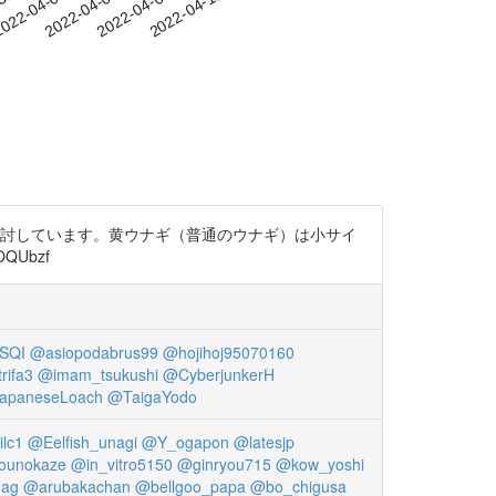
-31
022-04-03
2022-04-06
2022-04-09
2022-04-12
検討しています。黄ウナギ（普通のウナギ）は小サイ
Ubzf
SQI
@asiopodabrus99
@hojihoj95070160
rifa3
@imam_tsukushi
@CyberjunkerH
apaneseLoach
@TaigaYodo
lc1
@Eelfish_unagi
@Y_ogapon
@latesjp
ounokaze
@in_vitro5150
@ginryou715
@kow_yoshi
ag
@arubakachan
@bellgoo_papa
@bo_chigusa