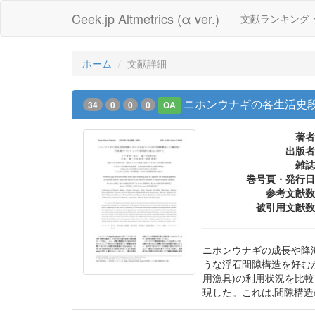
Ceek.jp Altmetrics (α ver.)
文献ランキング
ホーム
文献詳細
ニホンウナギの各生活史
34
0
0
0
OA
著者
出版者
雑誌
巻号頁・発行日
参考文献数
被引用文献数
ニホンウナギの成長や降
うな浮石間隙構造を好むかを
用漁具)の利用状況を比
現した。これは,間隙構