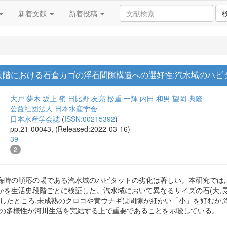
新着文献
新着投稿
段階における石倉カゴの浮石間隙構造への選好性:汽水域のハビ
大戸 夢木
坂上 嶺
日比野 友亮
松重 一輝
内田 和男
望岡 典隆
公益社団法人 日本水産学会
日本水産学会誌
(
ISSN:00215392
)
pp.21-00043, (Released:2022-03-16)
39
2
海時の順応の場である汽水域のハビタットの劣化は著しい。本研究では,
生活史段階ごとに検証した。汽水域において異なるサイズの石(大,長軸30 cm
較したところ,未成熟のクロコや黄ウナギは間隙が細かい「小」を好むが,
造の多様性が河川生活を完結する上で重要であることを示唆している。