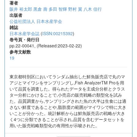
著者
阪井 裕太郎
黒倉 壽
多田 智輝
野村 翼
八木 信行
出版者
公益社団法人 日本水産学会
雑誌
日本水産学会誌
(
ISSN:00215392
)
巻号頁・発行日
pp.22-00041, (Released:2023-02-22)
参考文献数
19
東京都特別区においてランダム抽出した鮮魚販売店で丸のマ
アジとマイワシをサンプリングし,Fish AnalyzerTM Proを用
いて品質を調査した。得られたデータを主成分分析とクラス
ター分析にかけることで,小売店の販売戦略の類型化を試み
た。品質調査から,サンプリングされた魚の大半は生食には適
さない鮮度であることや,脂肪度の範囲がマイワシで特に大き
いことが分かった。統計解析からは鮮魚販売店の戦略が大き
く4つに分類できることが示され,品質を含むデータセットを
用いた販売戦略類型化の有用性が示唆された。