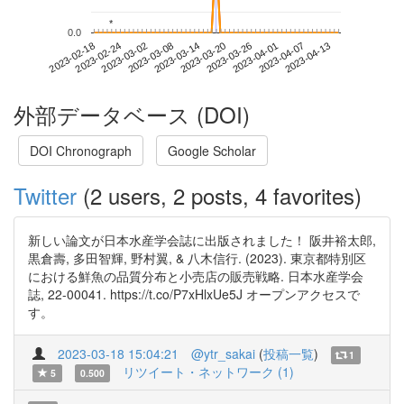
*
*
0.0
2023-04-07
2023-02-18
2023-03-08
2023-03-26
2023-04-13
2023-02-24
2023-03-14
2023-04-01
2023-03-02
2023-03-20
外部データベース (DOI)
DOI Chronograph
Google Scholar
Twitter
(2 users, 2 posts, 4 favorites)
新しい論文が日本水産学会誌に出版されました！ 阪井裕太郎,
黒倉壽, 多田智輝, 野村翼, & 八木信行. (2023). 東京都特別区
における鮮魚の品質分布と小売店の販売戦略. 日本水産学会
誌, 22-00041. https://t.co/P7xHlxUe5J オープンアクセスで
す。
2023-03-18 15:04:21
@ytr_sakai
(
投稿一覧
)
1
リツイート・ネットワーク (1)
5
0.500