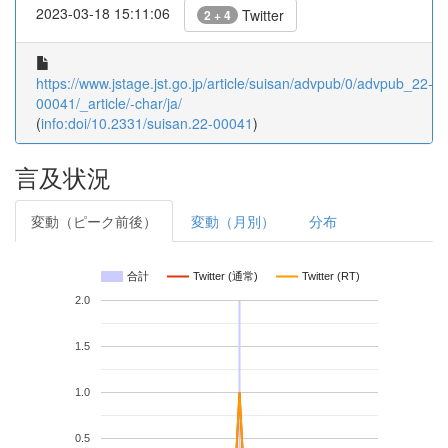
2023-03-18 15:11:06
Twitter
2 + 4
https://www.jstage.jst.go.jp/article/suisan/advpub/0/advpub_22-
00041/_article/-char/ja/
(
info:doi/10.2331/suisan.22-00041
)
言及状況
変動（ピーク前後）
変動（月別）
分布
合計
Twitter (通常)
Twitter (RT)
2.0
1.5
1.0
0.5