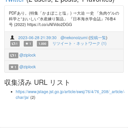
PDFあり。(特集「かまぼこと塩」) ⇒大迫 一史 「魚肉ゲルの
科学と“おいしい”水産練り製品」 『日本海水学会誌』76巻4
号 (2022) https://t.co/uNIVdo2DGG
2023-06-28 21:39:30
@nekonoizumi
(
投稿一覧
)
リツイート・ネットワーク (1)
1
1
1.000
@ziplock
1
@ziplock
1
収集済み URL リスト
https://www.jstage.jst.go.jp/article/swsj/76/4/76_208/_article/-
char/ja/
(2)