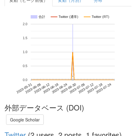
変動（ピーク前後）
変動（月別）
分布
合計
Twitter (通常)
Twitter (RT)
2.0
1.5
1.0
0.5
*
*
0.0
2023-07-18
2023-05-31
2023-06-18
2023-07-06
2023-07-24
2023-06-06
2023-06-24
2023-07-12
2023-06-12
2023-06-30
外部データベース (DOI)
Google Scholar
Twitter
(2 users, 2 posts, 1 favorites)