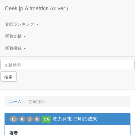
Ceek.jp Altmetrics (α ver.)
文献ランキング
新着文献
新着投稿
検索
ホーム
文献詳細
波力発電-海明の成果
15
0
0
0
OA
著者