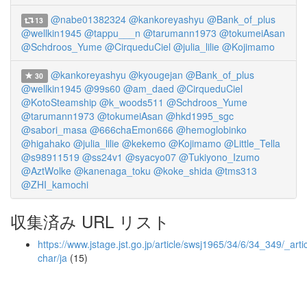
@nabe01382324
@kankoreyashyu
@Bank_of_plus
13
@wellkin1945
@tappu___n
@tarumann1973
@tokumeiAsan
@Schdroos_Yume
@CirqueduCiel
@julia_lilie
@Kojimamo
@kankoreyashyu
@kyougejan
@Bank_of_plus
30
@wellkin1945
@99s60
@am_daed
@CirqueduCiel
@KotoSteamship
@k_woods511
@Schdroos_Yume
@tarumann1973
@tokumeiAsan
@hkd1995_sgc
@sabori_masa
@666chaEmon666
@hemoglobinko
@higahako
@julia_lilie
@kekemo
@Kojimamo
@Little_Tella
@s98911519
@ss24v1
@syacyo07
@Tukiyono_Izumo
@AztWolke
@kanenaga_toku
@koke_shida
@tms313
@ZHI_kamochi
収集済み URL リスト
https://www.jstage.jst.go.jp/article/swsj1965/34/6/34_349/_artic
char/ja
(15)