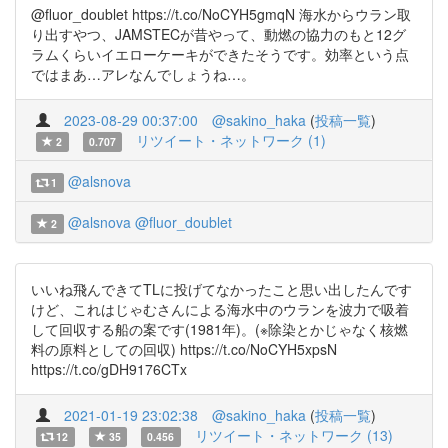
@fluor_doublet https://t.co/NoCYH5gmqN 海水からウラン取
り出すやつ、JAMSTECが昔やって、動燃の協力のもと12グ
ラムくらいイエローケーキができたそうです。効率という点
ではまあ…アレなんでしょうね…。
2023-08-29 00:37:00
@sakino_haka
(
投稿一覧
)
リツイート・ネットワーク (1)
2
0.707
@alsnova
1
@alsnova
@fluor_doublet
2
いいね飛んできてTLに投げてなかったこと思い出したんです
けど、これはじゃむさんによる海水中のウランを波力で吸着
して回収する船の案です(1981年)。(※除染とかじゃなく核燃
料の原料としての回収) https://t.co/NoCYH5xpsN
https://t.co/gDH9176CTx
2021-01-19 23:02:38
@sakino_haka
(
投稿一覧
)
リツイート・ネットワーク (13)
12
35
0.456