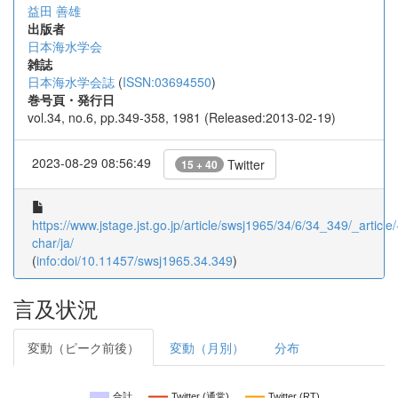
益田 善雄
出版者
日本海水学会
雑誌
日本海水学会誌
(
ISSN:03694550
)
巻号頁・発行日
vol.34, no.6, pp.349-358, 1981 (Released:2013-02-19)
2023-08-29 08:56:49
Twitter
15 + 40
https://www.jstage.jst.go.jp/article/swsj1965/34/6/34_349/_article/
char/ja/
(
info:doi/10.11457/swsj1965.34.349
)
言及状況
変動（ピーク前後）
変動（月別）
分布
合計
Twitter (通常)
Twitter (RT)