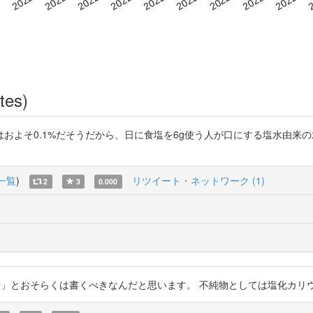
tes)
よそ0.1%だそうだから、日に食塩を6g使う人が口にする塩水由来の水分
一覧
)
リツイート・ネットワーク (1)
2
3
0.000
とおそらくは書くべきなんだと思います。 不純物としては塩化カリウムとかですね。 