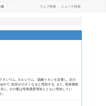
検索
ウェブ検索
ニュース検索
ネシウム, カルシウム、硫酸イオンを定量し, 次の
0ppmで, 粒径が小さくなると増加する. また, 母液濃縮
m存在し, その量は母液濃度増加とともに増加してい
た.