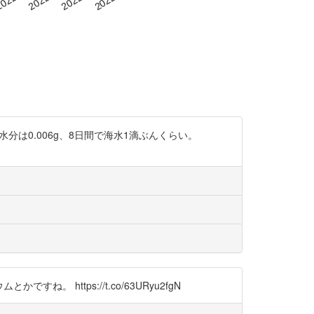
は0.006g、8日間で海水1滴ぶんくらい。
https://t.co/63URyu2fgN