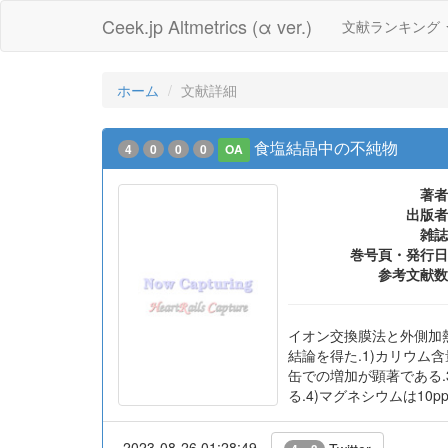
Ceek.jp Altmetrics (α ver.)
文献ランキング
ホーム
文献詳細
食塩結晶中の不純物
4
0
0
0
OA
著者
出版者
雑誌
巻号頁・発行日
参考文献数
イオン交換膜法と外側加熱
結論を得た.1)カリウム含量
缶での増加が顕著である.
る.4)マグネシウムは10
2023-08-26 01:28:49