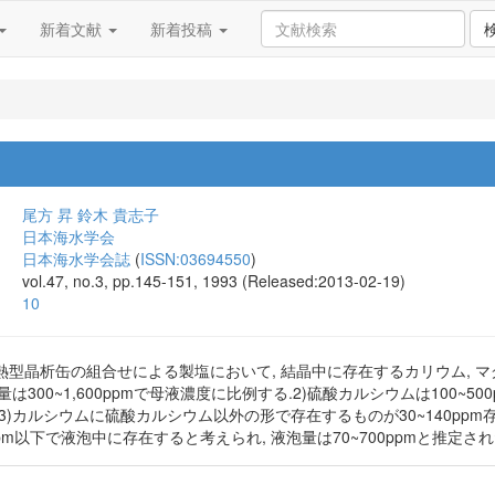
新着文献
新着投稿
尾方 昇
鈴木 貴志子
日本海水学会
日本海水学会誌
(
ISSN:03694550
)
vol.47, no.3, pp.145-151, 1993 (Released:2013-02-19)
10
型晶析缶の組合せによる製塩において, 結晶中に存在するカリウム, マグ
は300~1,600ppmで母液濃度に比例する.2)硫酸カルシウムは100~50
3)カルシウムに硫酸カルシウム以外の形で存在するものが30~140pp
ppm以下で液泡中に存在すると考えられ, 液泡量は70~700ppmと推定され