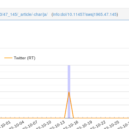
/3/47_145/_article/-char/ja/
(
info:doi/10.11457/swsj1965.47.145
)
Twitter (RT)
2022-10-22
2022-10-25
2022-10
-10-01
2
2022-10-04
2022-10-07
2022-10-10
2022-10-13
2022-10-16
2022-10-19