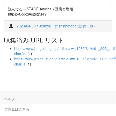
読んでる J-STAGE Articles - 豆腐と塩類
https://t.co/xiAs2e25Nh
2020-04-03 19:30:36
@shinnetoge
(
投稿一覧
)
収集済み URL リスト
https://www.jstage.jst.go.jp/article/swsj1965/61/4/61_205/_artic
char/ja/
(1)
https://www.jstage.jst.go.jp/article/swsj1965/61/4/61_205/_pdf/
char/ja
(1)
ヘルプ
ご意見はこちら