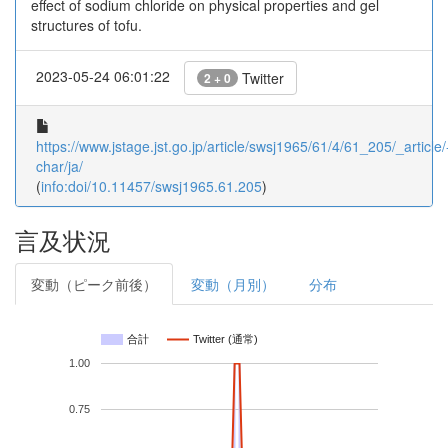
effect of sodium chloride on physical properties and gel
structures of tofu.
2023-05-24 06:01:22
Twitter
2 + 0
https://www.jstage.jst.go.jp/article/swsj1965/61/4/61_205/_article/
char/ja/
(
info:doi/10.11457/swsj1965.61.205
)
言及状況
変動（ピーク前後）
変動（月別）
分布
合計
Twitter (通常)
1.00
0.75