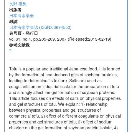
長野 隆男
出版者
日本海水学会
雑誌
日本海水学会誌
(
ISSN:03694550
)
巻号頁・発行日
vol.61, no.4, pp.205-209, 2007 (Released:2013-02-19)
参考文献数
7
Tofu is a popular and traditional Japanese food. It is formed
by the formation of heat-induced gels of soybean proteins,
leading to determine its texture. Salts are used as
coagulants on an industrial scale for the preparation of tofu
and strongly affect the gel formation of soybean proteins.
This article focuses on effects of salts on physical properties
and gel structures of tofu. We explain: 1) relationship
between physical properties and gel structures of
commercial tofu, 2) effect of different coagulants on physical
properties and gel structures of tofu, 3) effect of sodium
chloride on the gel formation of soybean protein isolate, 4)