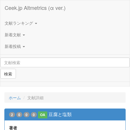
Ceek.jp Altmetrics (α ver.)
文献ランキング
新着文献
新着投稿
検索
ホーム
文献詳細
豆腐と塩類
2
0
0
0
OA
著者