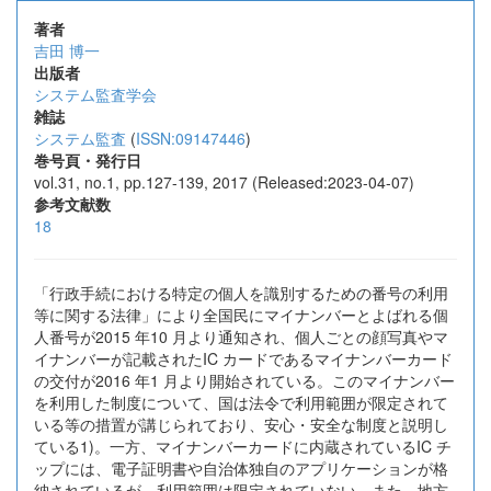
著者
吉田 博一
出版者
システム監査学会
雑誌
システム監査
(
ISSN:09147446
)
巻号頁・発行日
vol.31, no.1, pp.127-139, 2017 (Released:2023-04-07)
参考文献数
18
「行政手続における特定の個人を識別するための番号の利用
等に関する法律」により全国民にマイナンバーとよばれる個
人番号が2015 年10 月より通知され、個人ごとの顔写真やマ
イナンバーが記載されたIC カードであるマイナンバーカード
の交付が2016 年1 月より開始されている。このマイナンバー
を利用した制度について、国は法令で利用範囲が限定されて
いる等の措置が講じられており、安心・安全な制度と説明し
ている1)。一方、マイナンバーカードに内蔵されているIC チ
ップには、電子証明書や自治体独自のアプリケーションが格
納されているが、利用範囲は限定されていない。また、地方