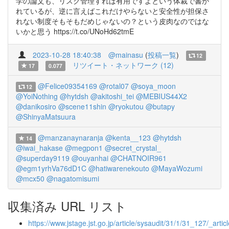
学の論文も、リスク管理すれば有用ですよという体裁で書か
れているが、逆に言えばこれだけやらないと安全性が担保さ
れない制度そもそもだめじゃないの？という皮肉なのではな
いかと思う https://t.co/UNoHd62tmE
2023-10-28 18:40:38
@mainasu
(
投稿一覧
)
12
リツイート・ネットワーク (12)
17
0.077
@Felice09354169
@rotal07
@soya_moon
12
@YoiNothing
@hytdsh
@akitoshi_tei
@MEBIUS44X2
@danikosiro
@scene11shin
@ryokutou
@butapy
@ShinyaMatsuura
@manzanaynaranja
@kenta__123
@hytdsh
14
@iwai_hakase
@megpon1
@secret_crystal_
@superday9119
@ouyanhai
@CHATNOIR961
@egm1yrhVa76dD1C
@hatiwarenekouto
@MayaWozumi
@mcx50
@nagatomisumi
収集済み URL リスト
https://www.jstage.jst.go.jp/article/sysaudit/31/1/31_127/_articl