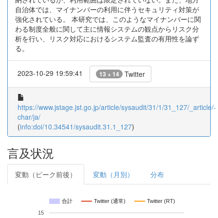
自治体では、マイナンバーの利用に伴うセキュリティ対策が
強化されている。 本研究では、このようなマイナンバーに関
わる制度全般に関して主に情報システムの観点からリスク分
析を行い、リスク対応におけるシステム監査の有用性を論ず
る。
2023-10-29 19:59:41
Twitter
13 + 14
https://www.jstage.jst.go.jp/article/sysaudit/31/1/31_127/_article/-
char/ja/
(
info:doi/10.34541/sysaudit.31.1_127
)
言及状況
変動（ピーク前後）
変動（月別）
分布
合計
Twitter (通常)
Twitter (RT)
15