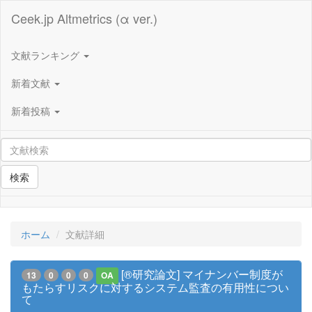
Ceek.jp Altmetrics (α ver.)
文献ランキング
新着文献
新着投稿
検索
ホーム
文献詳細
[®研究論文] マイナンバー制度が
13
0
0
0
OA
もたらすリスクに対するシステム監査の有用性につい
て