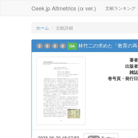
Ceek.jp Altmetrics (α ver.)
文献ランキング
ホーム
文献詳細
林竹二の求めた「教育の再
2
0
0
0
OA
著者
出版者
雑誌
巻号頁・発行日
2023-06-20 15:07:53