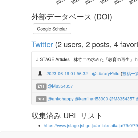
外部データベース (DOI)
Google Scholar
Twitter
(2 users, 2 posts, 4 favori
J-STAGE Articles - 林竹二の求めた「教育の再生」 https
2023-06-19 01:56:32
@LibraryPhilo
(
投稿一
@M8354357
1
@ankohappy
@kaminari53900
@M8354357
@
4
収集済み URL リスト
https://www.jstage.jst.go.jp/article/taikaip/79/0/7