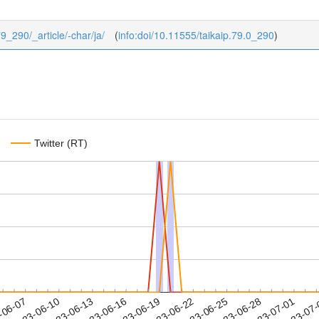
79_290/_article/-char/ja/
(
info:doi/10.11555/taikaip.79.0_290
)
Twitter (RT)
2023-06-28
2023-07-01
2023-07
-06-07
2
2023-06-10
2023-06-13
2023-06-16
2023-06-19
2023-06-22
2023-06-25