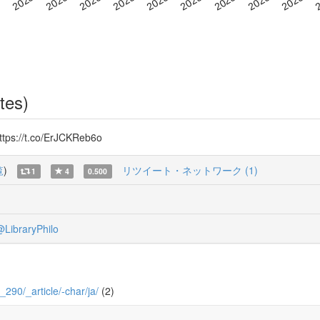
tes)
://t.co/ErJCKReb6o
覧
)
リツイート・ネットワーク (1)
1
4
0.500
LibraryPhilo
9_290/_article/-char/ja/
(2)