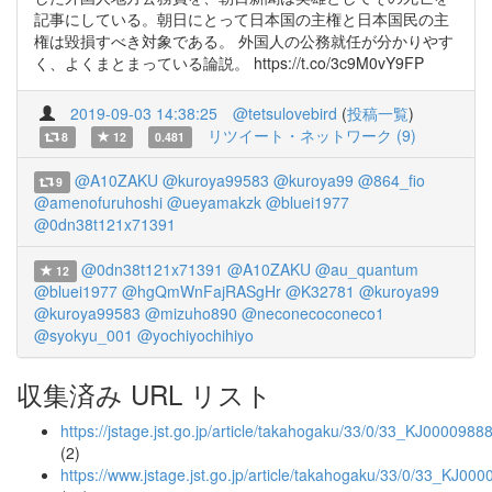
記事にしている。朝日にとって日本国の主権と日本国民の主
権は毀損すべき対象である。 外国人の公務就任が分かりやす
く、よくまとまっている論説。 https://t.co/3c9M0vY9FP
2019-09-03 14:38:25
@tetsulovebird
(
投稿一覧
)
リツイート・ネットワーク (9)
8
12
0.481
@A10ZAKU
@kuroya99583
@kuroya99
@864_fio
9
@amenofuruhoshi
@ueyamakzk
@bluei1977
@0dn38t121x71391
@0dn38t121x71391
@A10ZAKU
@au_quantum
12
@bluei1977
@hgQmWnFajRASgHr
@K32781
@kuroya99
@kuroya99583
@mizuho890
@neconecoconeco1
@syokyu_001
@yochiyochihiyo
収集済み URL リスト
https://jstage.jst.go.jp/article/takahogaku/33/0/33_KJ0000988
(2)
https://www.jstage.jst.go.jp/article/takahogaku/33/0/33_KJ00