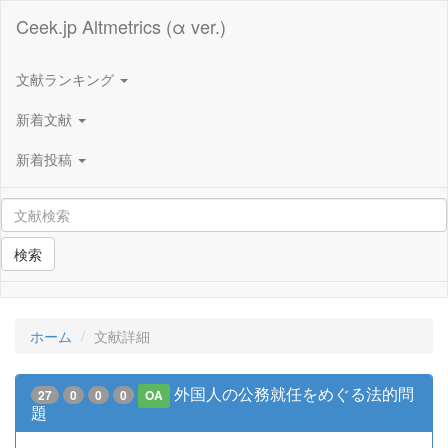
Ceek.jp Altmetrics (α ver.)
文献ランキング
新着文献
新着投稿
検索
ホーム
文献詳細
外国人の公務就任をめぐる法的問
27
0
0
0
OA
題