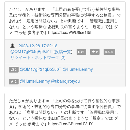
ただし＝があります＝ 「上司の命を受けて行う補佐的な事務
又は 学術的・技術的な専門分野の事務に従事する公務員」 で
あれば 「雇用は問題ない」 との判断です 「管理職に登用し
ない」 という曖昧な あほ町長の言うような「規定」では ダ
メ でっせ 参考まで↓ https://t.co/VWU6se1f5t
2023-12-28 17:22:18
@QM17gP34qBpSJ0T
(
投稿一覧
)
2
2
0.500
リツイート・ネットワーク (2)
@QM17gP34qBpSJ0T
@HunterLemmy
2
@HunterLemmy
@tibanojirotyou
2
ただし＝があります＝ 「上司の命を受けて行う補佐的な事務
又は 学術的・技術的な専門分野の事務に従事する公務員」 で
あれば 「雇用は問題ない」 との判断です 「管理職に登用し
ない」 という曖昧な あほ町長の言うような「規定」では ダ
メ でっせ 参考まで↓ https://t.co/6PucmUV1iY