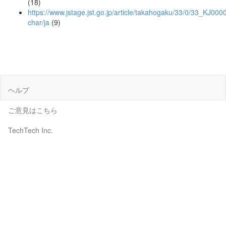
(18)
https://www.jstage.jst.go.jp/article/takahogaku/33/0/33_KJ00
char/ja
(9)
ヘルプ
ご意見はこちら
TechTech Inc.