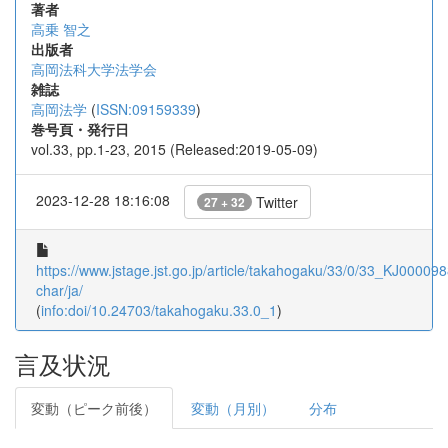
著者
高乗 智之
出版者
高岡法科大学法学会
雑誌
高岡法学
(
ISSN:09159339
)
巻号頁・発行日
vol.33, pp.1-23, 2015 (Released:2019-05-09)
2023-12-28 18:16:08
Twitter
27 + 32
https://www.jstage.jst.go.jp/article/takahogaku/33/0/33_KJ000098
char/ja/
(
info:doi/10.24703/takahogaku.33.0_1
)
言及状況
変動（ピーク前後）
変動（月別）
分布