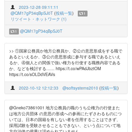
2023-12-28 09:11:11
@QM17gP34qBpSJ0T
(
投稿一覧
)
1
リツイート・ネットワーク (1)
@QM17gP34qBpSJ0T
1
>> ①国家公務員か地方公務員か、②公の意思形成をする職で
あるといえるか、③公の意思形成に参与する職であるといえ
るか、④個人との関係で強い権力を行使する職務内容である
か、などを検討する…… https://t.co/wPAdJbztOM
https://t.co/sOLDdVEAVs
2022-10-12 12:12:33
@softsystems2010
(
投稿一覧
)
@Gneko73861001 地方公務員の職のうち公権力の行使また
は地方公共団体 の意思の形成への参画にたずさわるものにつ
いては、日本の国籍を有しない者を任用することはできず、
採用試験を受験させることもできない、という点について地
方自治体の裁量は認められていません。