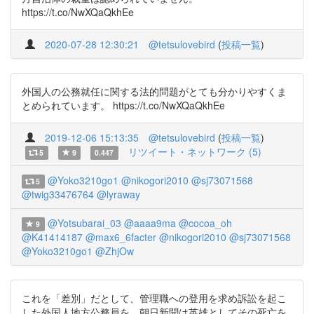
https://t.co/NwXQaQkhEe
2020-07-28 12:30:21
@tetsulovebird
(
投稿一覧
)
外国人の公務就任に関する法的問題がとても分かりやすくま
とめられています。 https://t.co/NwXQaQkhEe
2019-12-06 15:13:35
@tetsulovebird
(
投稿一覧
)
リツイート・ネットワーク (5)
5
9
0.447
@Yoko3210go1
@nikogori2010
@sj73071568
5
@twig33476764
@lyraway
@Yotsubarai_03
@aaaa9ma
@cocoa_oh
9
@K41414187
@max6_6facter
@nikogori2010
@sj73071568
@Yoko3210go1
@ZhjOw
これを「差別」だとして、管理職への登用を求め訴訟を起こ
した外国人地方公務員を、朝日新聞は英雄としてその死亡を